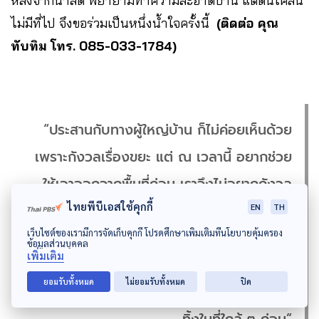
หลังจากน้ำลด พยายามทำความสะอาดบ้าน แต่ดินโคลน
ไม่มีที่ไป จึงขอร่วมเป็นหนึ่งน้ำใจครั้งนี้
(ติดต่อ คุณ
ทับทิม โทร. 085-033-1784)
“ประสานกับทางผู้ใหญ่บ้าน ก็ไม่ค่อยเห็นด้วย
เพราะกังวลเรื่องขยะ แต่ ณ เวลานี้ อยากช่วย
ให้เอาออกจากพื้นที่ก่อน เราจึงไม่อยากกังวล
ไทยพีบีเอสใช้คุกกี้
เพราะน้ำท่วมแล้วลด ทุกคนต้องล้างบ้านเหมือน
EN
TH
เว็บไซต์ของเรามีการจัดเก็บคุกกี้ โปรดศึกษาเพิ่มเติมที่นโยบายคุ้มครอง
กัน แต่โคลนก็ไม่ไปไหน ปัญหายังไม่หมดไป
ข้อมูลส่วนบุคคล
เพิ่มเติม
แม้ว่าเทศบาลจะเริ่มมีรถเข้าไปตักออกมาบ้าง
ยอมรับทั้งหมด
ไม่ยอมรับทั้งหมด
ปิด
แล้ว ตอนนี้ยังไม่มีใครติดต่อขอมาทิ้ง เขาน่าจะ