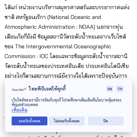
ได้แก่ หน่วยงานบริหารสมุทรศาสตร์และบรรยากาศแห่ง
ชาติ สหรัฐอเมริกา (National Oceanic and
Atmospheric Administration : NOAA) นอกจากทุ่น
เตือนภัยก็ยังมี ข้อมูลสถานีวัดระดับน้ำทะเลจากเว็บไซต์
ของ The Intergovernmental Oceanographic
Commission : IOC โดยเฉพาะข้อมูลระดับน้ำจากสถานี
วัดระดับน้ำทะเลของประเทศอินเดีย ประเทศอินโดนีเซีย
อย่างไรก็ตามสถานการณ์ยังวางใจได้เพราะปัจจุบันการ
ติดตั้งทุ่นเตือนภัยสึนามิระยะไกลใช้งานได้ปกติแล้ว เป็น
ไทยพีบีเอสใช้คุกกี้
EN
TH
ทุ่นติดตั้งในมหาสมุทรอินเดีย สถานี 23401 ห่างจากเกาะ
เว็บไซต์ของเรามีการจัดเก็บคุกกี้ โปรดศึกษาเพิ่มเติมที่นโยบายคุ้มครอง
ภูเก็ตไปทางทิศตะวันตกประมาณ 965 กิโลเมตร
ข้อมูลส่วนบุคคล
เพิ่มเติม
โดยก่อนหน้านี้ ปภ.ได้ปล่อยเรือเพื่อวางทุ่นตรวจวัดคลื่นสึ
ยอมรับทั้งหมด
ไม่ยอมรับทั้งหมด
ปิด
นามิ ไปแล้ว จำนวน 1 จุด บริเวณฝั่งทะเลอันดามันและ