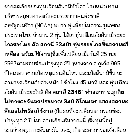
รายละเอียดของทุ่นเตือนสึนามิทั่วโลก โดยหน่วยงาน
บริหารสมุทรศาสตร์และบรรยากาศแห่งชาติ
สหรัฐอเมริกา (NOAA) พบว่า ทุ่นที่อยู่ในความดูแลของ
ประเทศไทย จำนวน 2 ทุ่น ได้แก่ทุ่นเตือนภัยสึนามิระยะ
ไกลของ
ไทย คือ สถานี 23401 ทุ่นระยะไกลขึ้นสถานะสี
เหลือง พร้อมใช้งาน(
ซึ่งเพิ่งเปลี่ยนเมื่อวันที่ 25 พ.ย.
2567ตามรอบซ่อมบำรุงทุก 2ปี
)
ห่างจาก จ.ภูเก็ต 965
กิโลเมตร หากเกิดเหตุแผ่นดินไหว และเกิดสึนามิขึ้น จะ
สามารถเตือนภัยล่วงหน้า 1 ชั่วโมง 45 นาที และ ทุ่นเตือน
ภัยสึนามิระยะใกล้ คือ
สถานี 23461 ห่างจาก จ.ภูเก็ต
ไปทางตะวันตกประมาณ 340 กิโลเมตร แสดงสถานะ
สีแดงไม่พร้อมใช้งาน
(มีแผนที่จะเปลี่ยนตามรอบซ่อม
บำรุงทุก 2 ปี ในปลายเดือนธันวาคมนี้ )ซึ่งทุ่นนี้อยู่
ระหว่างหมู่เกาะอันดามัน และภูเก็ต จะสามารถแจ้งเตือน