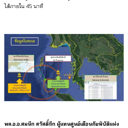
ได้ภายใน 45 นาที
พล.อ.อ.สมนึก สวัสดิ์ถึก ผู้แทนศูนย์เตือนภัยพิบัติแห่ง