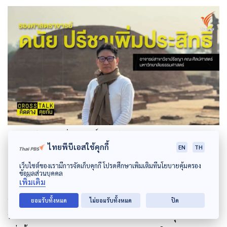
รศ.ดนัย ปรีชาเพิ่มประสิทธิ์
อาจารย์สาขาวิชาปรัชญา คณะศิลปศาสตร์
มหาวิทยาลัยธรรมศาสตร์
ไทยพีบีเอสใช้คุกกี้
EN
TH
เว็บไซต์ของเรามีการจัดเก็บคุกกี้ โปรดศึกษาเพิ่มเติมที่นโยบายคุ้มครอง
ข้อมูลส่วนบุคคล
เพิ่มเติม
จากแรงกดดันของสังคมไทยที่เรียกร้องให้มีการตรวจสอบ
ยอมรับทั้งหมด
ไม่ยอมรับทั้งหมด
ปิด
ทรัพย์สินของวัดและพระสงฆ์ เพิ่มบทลงโทษที่รุนแรงขึ้น