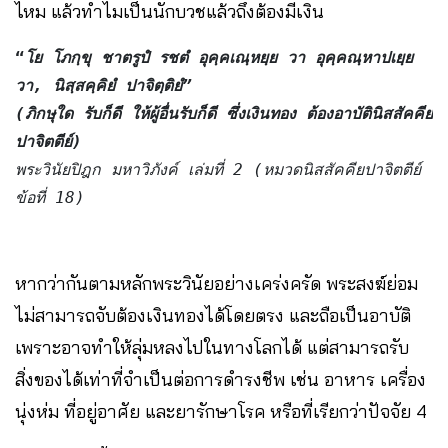
ไหม แล้วทําไมเป็นนักบวชแล้วถึงต้องมีเงิน
“
โย โภกฺขุ ชาตรูปํ รชตํ อุคฺคเณฺหยฺย วา อุคฺคณฺหาปเยฺย 
วา, นิสฺสคฺคิยํ ปาจิตฺติยํ”
(ภิกษุใด รับก็ดี ให้ผู้อื่นรับก็ดี ซึ่งเงินทอง ต้องอาบัตินิสสัคคีย
ปาจิตตีย์)
พระวินัยปิฎก มหาวิภังค์ เล่มที่ 2 (หมวดนิสสัคคียปาจิตตีย์ 
ข้อที่ 18)
หากว่ากันตามหลักพระวินัยอย่างเคร่งครัด พระสงฆ์ย่อม
ไม่สามารถจับต้องเงินทองได้โดยตรง และถือเป็นอาบัติ
เพราะอาจทำให้ลุ่มหลงไปในทางโลกได้ แต่สามารถรับ
สิ่งของได้เท่าที่จำเป็นต่อการดำรงชีพ เช่น อาหาร เครื่อง
นุ่งห่ม ที่อยู่อาศัย และยารักษาโรค หรือที่เรียกว่าปัจจัย 4