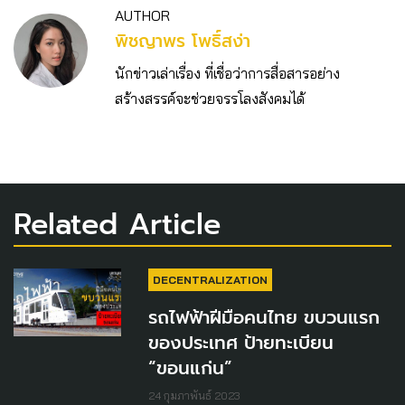
AUTHOR
พิชญาพร โพธิ์สง่า
นักข่าวเล่าเรื่อง ที่เชื่อว่าการสื่อสารอย่าง
สร้างสรรค์จะช่วยจรรโลงสังคมได้
Related Article
DECENTRALIZATION
รถไฟฟ้าฝีมือคนไทย ขบวนแรก
ของประเทศ ป้ายทะเบียน
“ขอนแก่น”
24 กุมภาพันธ์ 2023