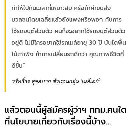
ทำให้ไปทันเวลาที่เหมาะสม หรือถ้าค่าขนส่ง
มวลชนโดยเฉลี่ยแล้วยังแพงหรือพอๆ กับการ
ใช้รถยนต์ส่วนตัว คนก็จะอยากใช้รถยนต์ส่วนตัว
อยู่ดี ไม่มีใครอยากใช้รถเมล์อายุ 30 ปี บันไดพื้น
ไม้เก่าพัง ถ้าการเปลี่ยนรถดีกว่า คุณภาพชีวิตที่
ดีขึ้น”
วริทธิ์ธร สุขสบาย ตัวแทนกลุ่ม ‘เมล์เดย์’
แล้วตอนนี้ผู้สมัครผู้ว่าฯ กทม.คนใด
ที่นโยบายเกี่ยวกับเรื่องนี้บ้าง…