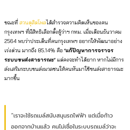
ขณะที่
สวนดุสิตโพล
ได้สำรวจความคิดเห็นของคน
กรุงเทพฯ ที่มีสิทธิเลือกตั้งผู้ว่าฯ กทม. เมื่อเดือนธันวาคม
2564 พบว่าประเด็นที่คนกรุงเทพฯ อยากให้พัฒนาอย่าง
เร่งด่วน มากถึง 85.14% คือ
‘แก้ปัญหาการจราจร
ระบบขนส่งสาธารณะ’
แต่คงจะทำได้ยาก หากไม่มีการ
ส่งเสริมระบบขนส่งมวลชนให้คนหันมาใช้ขนส่งสาธารณะ
มากขึ้น
“เราจะใช้รถเมล์สนับสนุนรถไฟฟ้า แต่เมื่อก้าว
ออกจากบ้านแล้ว คนไม่เชื่อในระบบรถเมล์ว่าจะ