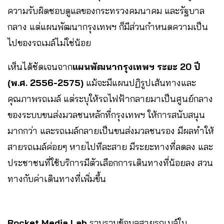
ความรับผิดชอบดูแลของกระทรวงคมนาคม และรัฐบาล
กลาง แต่แผนพัฒนากรุงเทพฯ ก็มีส่วนกำหนดความเป็น
ไปของรถเมล์ไม่ใช่น้อย
เห็นได้ชัดเจนจาก
แผนพัฒนากรุงเทพฯ ระยะ 20 ปี
(พ.ศ. 2556-2575)
แม้จะมีแผนปฏิรูปเส้นทางและ
คุณภาพรถเมล์ แต่ระบุให้รถไฟฟ้ากลายมาเป็นศูนย์กลาง
ของระบบขนส่งมวลชนหลักที่กรุงเทพฯ ให้การสนับสนุน
มากกว่า และรถเมล์กลายเป็นขนส่งมวลชนรอง มีผลทำให้
สายรถเมล์ค่อยๆ หายไปทีละสาย มีระยะทางที่ลดลง และ
ประชาชนที่ใช้บริการมีตัวเลือกการเดินทางที่น้อยลง สวน
ทางกับค่าเดินทางที่เพิ่มขึ้น
Rocket Media Lab
รวบรวมข้อมูลสายรถเมล์ใน