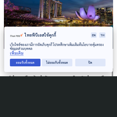
ไทยพีบีเอสใช้คุกกี้
EN
TH
เว็บไซต์ของเรามีการจัดเก็บคุกกี้ โปรดศึกษาเพิ่มเติมที่นโยบายคุ้มครอง
ข้อมูลส่วนบุคคล
เพิ่มเติม
ยอมรับทั้งหมด
ไม่ยอมรับทั้งหมด
ปิด
“คำถามคือ ข้อกำกับควบคุมพอไหม? คำตอบคือ
ไม่พอ ดูตัวอย่างจากสิงคโปร์ เขาคิดเรื่องนี้
ตั้งแต่ ปี 2505 ออกกฎหมาย ปี 2506 และตั้ง
สภาแห่งชาติว่าด้วยปัญหาจากการพนัน
ควบคู่