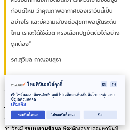
ก่อนดีไหม ว่าคุณภาพอากาศของเราวันนี้เป็น
อย่างไร และมีความเสี่ยงต่อสุขภาพอยู่ในระดับ
ไหน เราจะได้ใช้ชีวิต หรือเลือกปฏิบัติตัวได้อย่าง
ถูกต้อง”
รศ.สุวิมล กาญจนสุธา
ไทยพีบีเอสใช้คุกกี้
EN
TH
นอกจากดัชนีชี้วัดคุณภาพอากาศ ยังมีมาตรฐานคุณภาพ
เว็บไซต์ของเรามีการจัดเก็บคุกกี้ โปรดศึกษาเพิ่มเติมที่นโยบายคุ้มครอง
ข้อมูลส่วนบุคคล
อากาศ การเฝ้าระวัง และการแจ้งเตือน ซึ่ง
กัญญารัตน์
เพิ่มเติม
โคตรภูเขียว
ผู้อำนวยการศูนย์วิจัยทางกฎหมายและการ
ยอมรับทั้งหมด
ไม่ยอมรับทั้งหมด
ปิด
บริการวิชาการ คณะนิติศาสตร์ มหาวิทยาลัยขอนแก่น ย้ำ
ว่า ต้องมี
ระบบฐานข้อมูล
ที่จะต้องครอบคลุมทุกพื้นที่