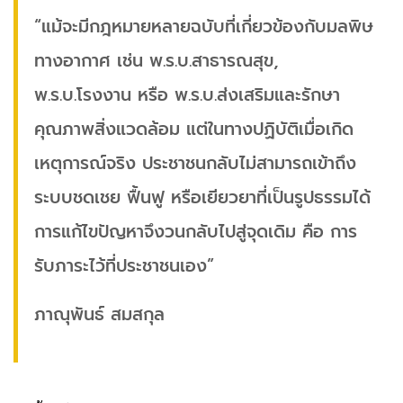
“แม้จะมีกฎหมายหลายฉบับที่เกี่ยวข้องกับมลพิษ
ทางอากาศ เช่น พ.ร.บ.สาธารณสุข,
พ.ร.บ.โรงงาน หรือ พ.ร.บ.ส่งเสริมและรักษา
คุณภาพสิ่งแวดล้อม แต่ในทางปฏิบัติเมื่อเกิด
เหตุการณ์จริง ประชาชนกลับไม่สามารถเข้าถึง
ระบบชดเชย ฟื้นฟู หรือเยียวยาที่เป็นรูปธรรมได้
การแก้ไขปัญหาจึงวนกลับไปสู่จุดเดิม คือ การ
รับภาระไว้ที่ประชาชนเอง”
ภาณุพันธ์ สมสกุล