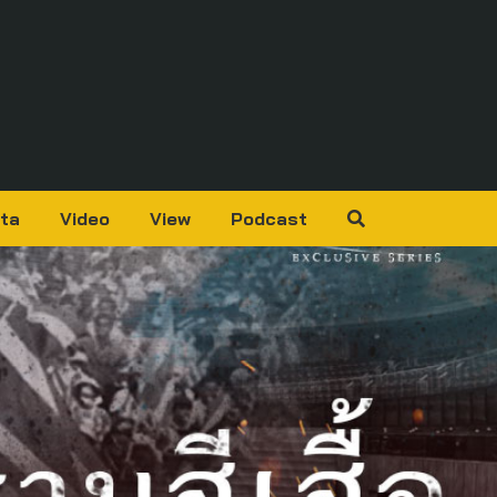
ta
Video
View
Podcast