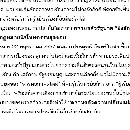
ั้งที่จับต้องได้ คือ ประเด็นการใช้อำนาจ ปัญหาคอร์รัปชั่น และก
 แต่ประเด็นข้อกล่าวหาเรื่องความไม่จงรักภักดี ที่ถูกสร้างขึ้นเ
ิงหรือไม่ ไม่รู้ เป็นเรื่องที่จับต้องไม่ได้
มนุมของมวลชน กปปส. ก็เกิดมาจาก
ความกลัวรัฐบาล “ยิ่งล
กกฎหมายนิรโทษกรรมสุดซอย
ประหาร 22 พฤษภาคม 2557
พลเอกประยุทธ์ จันทร์โอชา
ขึ้น
วทางการเมืองของกลุ่มคนรุ่นใหม่ และเริ่มมีการท้าทายประเ
ิภพ มองว่ามีรูปแบบต่างไปจากความตื่นตัวของคนรุ่นใหม่ในยุค 1
 เรื่อง คือ เสรีภาพ รัฐธรรมนูญ และการเลือกตั้ง แต่ไม่มีความค
นยุคของ “พรรคอนาคตใหม่” ที่คนรุ่นใหม่ขยับก้าว จาก “ผู้เรียกร
เมือง พร้อมกับความต้องการเข้ามาจัดระเบียบของชนชั้นนำให
โยบายของพรรคก้าวไกลจึงทำให้
“ความกลัวความเปลี่ยนแ
าจเดิม โดยเฉพาะประเด็นที่เกี่ยวข้องกับสถาบัน