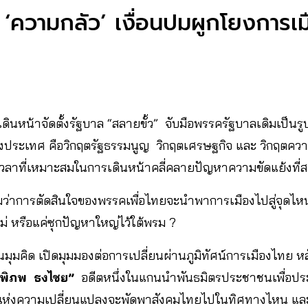
 ‘ความกลัว’ เงื่อนปมผูกโยงการเม
ินหน้าจัดตั้งรัฐบาล “สลายขั้ว” จับมือพรรครัฐบาลเดิมเป็นร
ประเทศ คือวิกฤตรัฐธรรมนูญ วิกฤตเศรษฐกิจ และ วิกฤตความข
ป็นเวลาที่เหมาะสมในการเดินหน้าคลี่คลายปัญหาความขัดแย้งท
มว่าการตัดสินใจของพรรคเพื่อไทยจะนำพาการเมืองไปสู่จุดไหน
่ หรือแค่ซุกปัญหาใหญ่ไว้ใต้พรม ?
ุมคิด เปิดมุมมองต่อการเปลี่ยนผ่านภูมิทัศน์การเมืองไทย หลั
พิภพ ธงไชย”
อดีตหนึ่งในแกนนำพันธมิตรประชาชนเพื่อป
แห่งความเปลี่ยนแปลงจะพัดพาสังคมไทยไปในทิศทางไหน และอะ