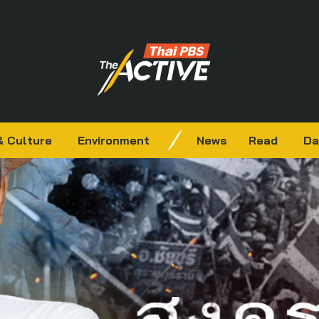
& Culture
Environment
News
Read
Da