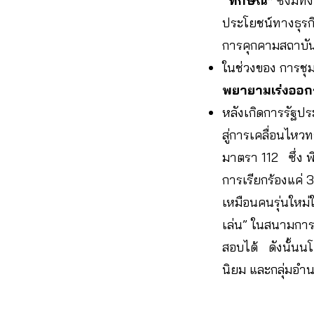
“ทักษิณ”
ซึ่งมีท
ประโยชน์ทางธุรกิจ
การคุกคามสถาบัน จร
ในช่วงของ การชุ
พยายามเร่งออ
หลังเกิดการรัฐ
สู่การเคลื่อนไห
มาตรา 112 ซึ่ง พ
การเรียกร้องแค่ 3
เหมือนคนรุ่นใหม่ใ
เล่น” ในสนามการ
สอบได้ ดังนั้นน
นิยม และกลุ่มอำน