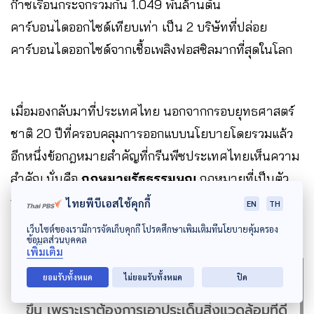
ก๊าซเรือนกระจกรวมกัน 1.049 พันล้านตัน
คาร์บอนไดออกไซด์เทียบเท่า เป็น 2 บริษัทที่ปล่อย
คาร์บอนไดออกไซด์จากเชื้อเพลิงฟอสซิลมากที่สุดในโลก
เมื่อมองกลับมาที่ประเทศไทย นอกจากกรอบยุทธศาสตร์
ชาติ 20 ปีที่ครอบคลุมการออกแบบนโยบายโดยรวมแล้ว
อีกหนึ่งข้อกฎหมายสำคัญที่กรีนพีซประเทศไทยเห็นความ
สำคัญ นั่นคือ
กฎหมายรัฐธรรมนูญ
กฎหมายที่เป็นตัว
กำหนดให้นำยุทธศาสตร์ชาติไปปรับใช้กับทุกนโยบาย
ไทยพีบีเอสใช้คุกกี้
EN
TH
เว็บไซต์ของเรามีการจัดเก็บคุกกี้ โปรดศึกษาเพิ่มเติมที่นโยบายคุ้มครอง
ข้อมูลส่วนบุคคล
เพิ่มเติม
ยอมรับทั้งหมด
ไม่ยอมรับทั้งหมด
ปิด
“ปีนี้ กรีนพีซจะเน้นประเด็นเรื่องรัฐธรรมนูญมาก
ขึ้น เพราะเราต้องการเอาประเด็นสิ่งแวดล้อมที่ดี