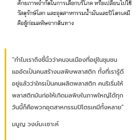
ศักยภาพจำกัดในการเลือกบริโภค หรือเปลี่ยนไปใช้
วัสดุรักษ์โลก และอุตสาหกรรมน้ำมันและปิโตรเคมี
คือผู้ก่อมลพิษจากต้นทาง
“ทำไมเราถึงชี้นิ้วว่าคนจนเมืองที่อยู่ในชุมชน
แออัดเป็นคนสร้างมลพิษพลาสติก ทั้งที่เรารู้ดี
อยู่แล้วว่าใครเป็นคนผลิตพลาสติก คนริเริ่มให้
พลาสติกมันก่อให้เกิดมลพิษในภาพใหญ่ได้ทุก
วันนี้ก็คือพวกอุตสาหกรรมปิโตรเคมีทั้งหลาย”
มนูญ วงษ์มะเซาะห์