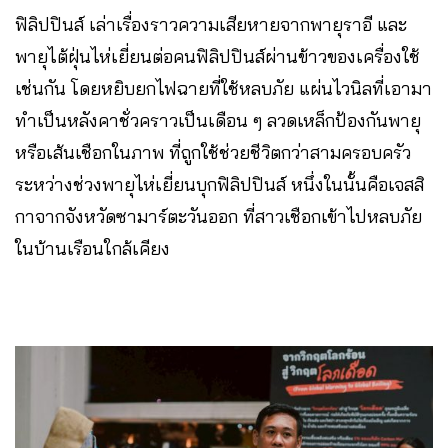
ฟิลิปปินส์ เล่าเรื่องราวความเสียหายจากพายุราอี และ
พายุไต้ฝุ่นไห่เยี่ยนต่อคนฟิลิปปินส์ผ่านข้าวของเครื่องใช้
เช่นกัน โดยหยิบยกไฟฉายที่ใช้หลบภัย แผ่นไวนิลที่เอามา
ทำเป็นหลังคาชั่วคราวเป็นเดือน ๆ ลวดเหล็กป้องกันพายุ
หรือเส้นเชือกในภาพ ที่ถูกใช้ช่วยชีวิตกว่าสามครอบครัว
ระหว่างช่วงพายุไห่เยี่ยนบุกฟิลิปปินส์ หนึ่งในนั้นคือเจสสิ
กาจากจังหวัดซามาร์ตะวันออก ที่สาวเชือกเข้าไปหลบภัย
ในบ้านเรือนใกล้เคียง