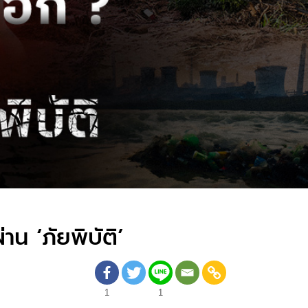
น ‘ภัยพิบัติ’
1
1