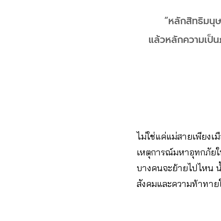
“หลักสิทธิมนุ
แล้วหลักความเป็นภ
ไม่ใช่แค่แม่สายเพียงเ
เหตุการณ์มหาอุทกภัยในป
บางคนจะย้ายไปไหน น้ำ
สังคมและความท้าทายใน