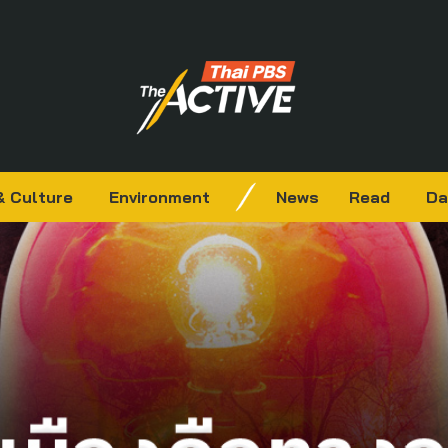
& Culture
Environment
News
Read
Da