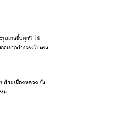
ุนแรงขึ้นทุกปี ได้
งบอกเราอย่างตรงไปตรง
าร
ย้ายเมืองหลวง
ยัง
่ไหน