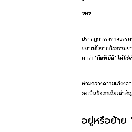
ฯลฯ
ปรากฏการณ์ทางธรรมชาติ
ขยายตัวจากภัยธรรมชาต
มาว่า
‘ภัยพิบัติ’ ไม่ใช
ท่ามกลางความเสี่ยงจากภั
คงเป็นข้อถกเถียงสำคัญ
อยู่หรือย้าย