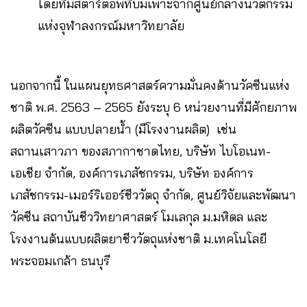
โดยทีมสตาร์ตอัพที่บ่มเพาะจากศูนย์กลางนวัตกรรม
แห่งจุฬาลงกรณ์มหาวิทยาลัย
นอกจากนี้ ในแผนยุทธศาสตร์ความมั่นคงด้านวัคซีนแห่ง
ชาติ พ.ศ. 2563 – 2565 ยังระบุ 6 หน่วยงานที่มีศักยภาพ
ผลิตวัคซีน แบบปลายน้ำ (มีโรงงานผลิต) เช่น
สถานเสาวภา ของสภากาชาดไทย, บริษัท ไบโอเนท-
เอเชีย จำกัด, องค์การเภสัชกรรม, บริษัท องค์การ
เภสัชกรรม-เมอร์ริเออร์ชีววัตถุ จำกัด, ศูนย์วิจัยและพัฒนา
วัคซีน สถาบันชีววิทยาศาสตร์ โมเลกุล ม.มหิดล และ
โรงงานต้นแบบผลิตยาชีววัตถุแห่งชาติ ม.เทคโนโลยี
พระจอมเกล้า ธนบุรี