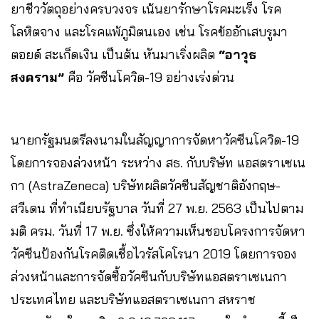
ยาชีววัตถุอย่างครบวงจร เน้นยารักษาโรคมะเร็ง โรค
โลหิตจาง และโรคแพ้ภูมิตนเอง เช่น โรคข้ออักเสบรูมา
ตอยด์ สะเก็ดเงิน เป็นต้น หันมาเริ่งผลิต
“อาวุธ
สงคราม”
คือ วัคซีนโควิด-19 อย่างเร่งด่วน
นายกรัฐมนตรีลงนามในสัญญาการจัดหาวัคซีนโควิด-19
โดยการจองล่วงหน้า ระหว่าง สธ. กับบริษัท แอสตราเซเน
กา (AstraZeneca) บริษัทผลิตวัคซีนสัญชาติอังกฤษ-
สวีเดน ที่ทำเนียบรัฐบาล วันที่ 27 พ.ย. 2563 เป็นไปตาม
มติ ครม. วันที่ 17 พ.ย. ซึ่งให้ความเห็นชอบโครงการจัดหา
วัคซีนป้องกันโรคติดเชื้อไวรัสโคโรนา 2019 โดยการจอง
ล่วงหน้าและการจัดซื้อวัคซีนกับบริษัทแอสตราเซเนกา
ประเทศไทย และบริษัทแอสตราเซเนกา สหราช