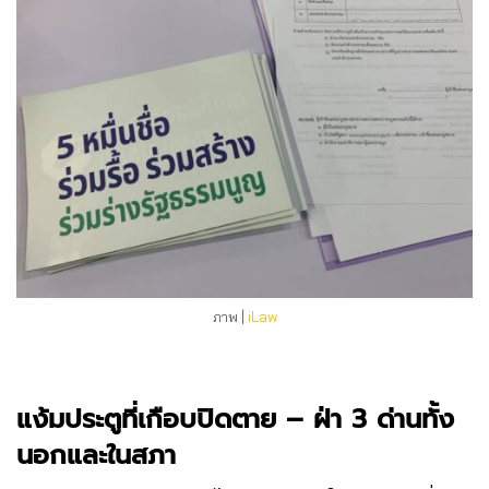
ภาพ |
iLaw
แง้มประตูที่เกือบปิดตาย – ฝ่า 3 ด่านทั้ง
นอกและในสภา