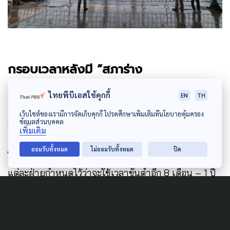
กรอบเวลาหลังมี “สภาร่าง
รัฐธรรมนูญ”ใหม่
ไทยพีบีเอสใช้คุกกี้
EN
TH
เมื่อร่างแก้ไขรัฐธรรมนูญมาตรา 256 ผ่านความเห็นชอบ
เว็บไซต์ของเรามีการจัดเก็บคุกกี้ โปรดศึกษาเพิ่มเติมที่นโยบายคุ้มครอง
ข้อมูลส่วนบุคคล
มีผลบังคับใช้แล้ว จึงจะเริ่มนับหนึ่งให้มีกระบวนการเลือก
เพิ่มเติม
ตั้ง ส.ส.ร. ในแต่ละจังหวัดเพื่อ “เริ่มต้น” ยกร่างรัฐธรรมนูญ
ยอมรับทั้งหมด
ไม่ยอมรับทั้งหมด
ปิด
ใหม่ทั้งฉบับ และจากกรอบระยะเวลาในการยกร่างฯ ที่
แต่ละฝ่ายกำหนดไว้ว่าจะใช้เวลาขั้นต่ำอีก 8 เดือน – 1 ปี
ยังไม่รวมระยะเวลาในการนำร่างรัฐธรรมนูญไปเผยแพร่
เพื่อให้ประชาชนออกเสียงประชามติ และระยะเวลารอคำ