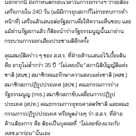
นอกจากนี้ ยังกำหนดกรอบเวลาในการยกร่างฯ ว่าจะต้อง
เสร็จภายใน 240 วัน (แม้มีการยุบสภาก็ไม่กระทบการทำ
หน้าที่) เสร็จแล้วเสนอต่อรัฐสภาเพื่อให้ความเห็นชอบ และ
แม้ผ่านรัฐสภาแล้ว ก็ต้องนำร่างรัฐธรรมนูญนั้นมาผ่าน
กระบวนการออกเสียงประชามติอีกครั้ง
คุณสมบัติคร่าว ๆ ของ ส.ส.ร. ที่ฝ่ายค้านเสนอไว้เบื้องต้น
คือ อายุไม่ต่ำกว่า 35 ปี
“ไม่เคยเป็น”
สภานิติบัญญัติแห่ง
ชาติ (สนช.) สมาชิกคณะรักษาความสงบแห่งชาติ (คสช.)
สมาชิกสภาปฏิรูปประเทศ (สปช.) คณะกรรมการร่าง
รัฐธรรมนูญ (กรธ.) สมาชิกสภาขับเคลื่อนการปฏิรูป
ประเทศ (สปท.) คณะกรรมการยุทธศาสตร์ชาติ และคณะ
กรรมการปฏิรูปประเทศ หรือพูดง่ายๆ ว่า ส.ส.ร. ที่ฝ่าย
ค้านต้องการ คือ ต้องเป็นบุคคลที่
“ไม่เคยข้องแวะกับ
คสช.มาก่อน”
นั่นเอง