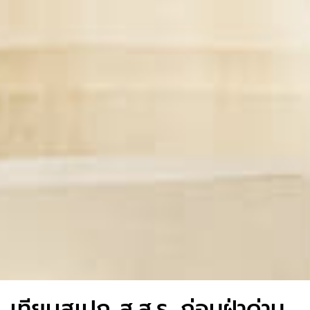
เทียบสเปก ส.ส.ร. ก่อนฝ่าด่าน