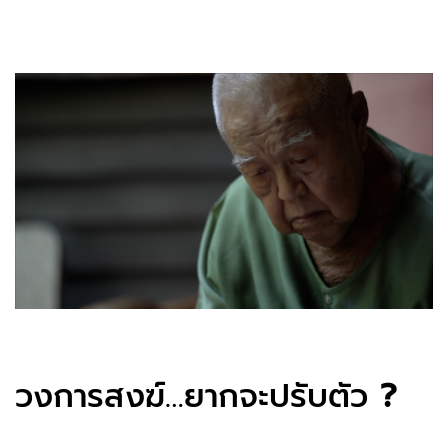
วงการสงฆ์…ยากจะปรับตัว
?