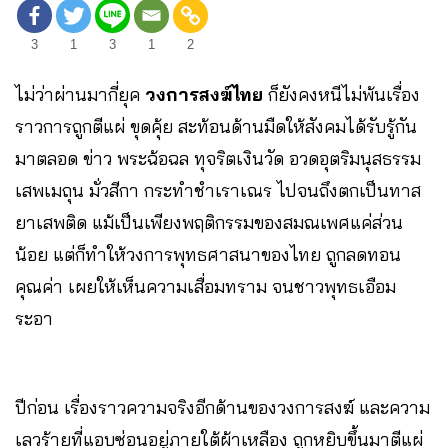
3
1
3
1
2
ไม่ว่าผ่านมากี่ยุค
วงการสงฆ์ไทย
ก็ยังคงหนีไม่พ้นเรื่อง
ราวการถูกตีแผ่ ขุดคุ้ย สะท้อนด้านมืดให้สังคมได้รับรู้กัน
มาตลอด ข่าว พระฉ้อฉล ทุจริตเงินวัด อวดอุตริมนุสธรรม
เสพเมถุน มั่วสีกา กระทำชำเราเณร ไปจนถึงตกเป็นทาส
ยาเสพติด แม้เป็นเพียงพฤติกรรมของสมณเพศแค่ส่วน
น้อย แต่ก็ทำให้วงการพุทธศาสนาของไทย ถูกลดทอน
คุณค่า เผยให้เห็นความเสื่อมทราม จนชาวพุทธเอือม
ระอา
ปีก่อน เรื่องราวความจริงอีกด้านของวงการสงฆ์ และความ
เลวร้ายที่แอบซ่อนอยู่ภายใต้ผ้าเหลือง ถูกหยิบขึ้นมาตีแผ่