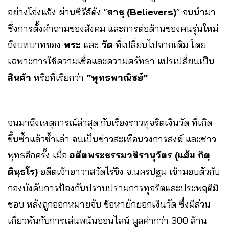
อย่างโจ่งแจ้ง ผ่านซีรีส์ดัง “
สาธุ (Believers)
” จนนำมา
ซึ่งการตั้งคำถามของสังคม และการต่อต้านของคนรุ่นใหม่
ถึงบทบาทของ
พระ
และ
วัด
ที่เปลี่ยนไปจากเดิม โดย
เฉพาะการใช้ความเชื่อและความศรัทธา แปรเปลี่ยนเป็น
สินค้า
หรือที่เรียกว่า
“พุทธพาณิชย์”
จนมาถึงเหตุการณ์ล่าสุด กับเรื่องราวทุจริตเงินวัด ที่เกิด
ขึ้นซ้ำแล้วซ้ำเล่า จนเป็นข่าวสะเทือนวงการสงฆ์ และชาว
พุทธอีกครั้ง เมื่อ
อดีตพระธรรมวชิรานุวัตร (แย้ม กิตฺ
ตินฺธโร)
อดีตเจ้าอาวาสวัดไร่ขิง จ.นครปฐม เข้ามอบตัวกับ
กองบังคับการป้องกันปราบปรามการทุจริตและประพฤติมิ
ชอบ หลังถูกออกหมายจับ ข้อหายักยอกเงินวัด ซึ่งมีส่วน
เกี่ยวพันกับการเล่นพนันออนไลน์ มูลค่ากว่า 300 ล้าน