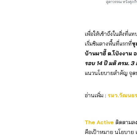
สุดาวรรณ หวังศุภกิ
เพื่อให้เข้าถึงในสิ่งที่
เริ่มชิมลางพื้นที่แรกที่
ช
บ้านผาฮี๊ ต.โป่งงาม 
รอบ 14 ปี มติ ครม. 3
แนวนโยบายสำคัญ จุดป
อ่านเพิ่ม :
รมว.วัฒนธรร
The Active
ติดตามลงพ
คือเป้าหมาย นโยบาย แ