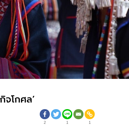
ภกิจโกศล’
2
1
1