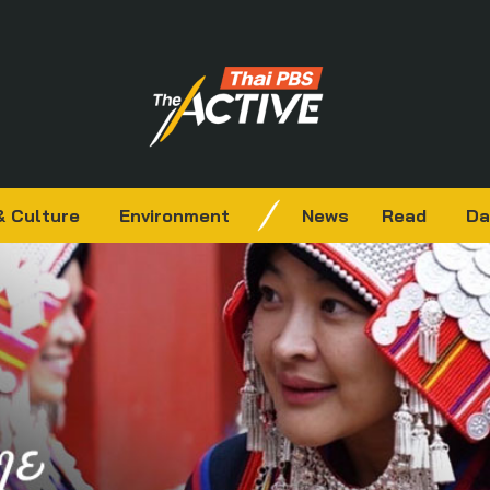
& Culture
Environment
News
Read
Da