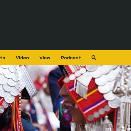
ta
Video
View
Podcast