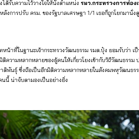
ยังได้รับความไว้วางใจให้นั่งตำแหน่ง
รมว.กระทรวงการท่องเท
ังการปรับ ครม. ของรัฐบาลเศรษฐา 1/1 เธอก็ถูกโยกมานั่ง
าทหน้าที่ในฐานะเจ้ากระทรวงวัฒนธรรม รมต.ปุ๋ง ยอมรับว่า เ
มิติความหลากหลายของผู้คนให้เกี่ยวโยงเข้ากับวิถีวัฒนธรรม ป
าติพันธุ์ ซึ่งถือเป็นอีกมิติความหลากหลายในสังคมพหุวัฒนธรรม
นี้ น่าจับตามองเป็นอย่างยิ่ง