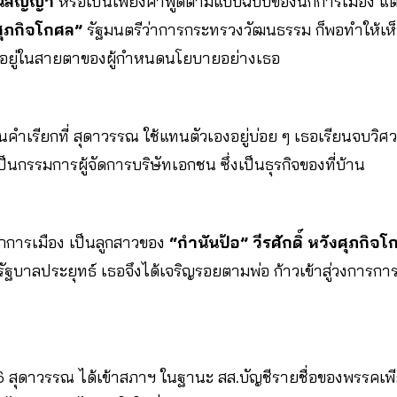
่นสัญญา
หรือเป็นเพียงคำพูดตามแบบฉบับของนักการเมือง แ
ศุภกิจโกศล”
รัฐมนตรีว่าการกระทรวงวัฒนธรรม ก็พอทำให้เห็น
ลังอยู่ในสายตาของผู้กำหนดนโยบายอย่างเธอ
ป็นคำเรียกที่ สุดาวรรณ ใช้แทนตัวเองอยู่บ่อย ๆ เธอเรียนจบว
็นกรรมการผู้จัดการบริษัทเอกชน ซึ่งเป็นธุรกิจของที่บ้าน
ักการเมือง เป็นลูกสาวของ
“กำนันป้อ” วีรศักดิ์ หวังศุภกิจ
ัฐบาลประยุทธ์ เธอจึงได้เจริญรอยตามพ่อ ก้าวเข้าสู่วงการการ
66 สุดาวรรณ ได้เข้าสภาฯ ในฐานะ สส.บัญชีรายชื่อของพรรคเพ