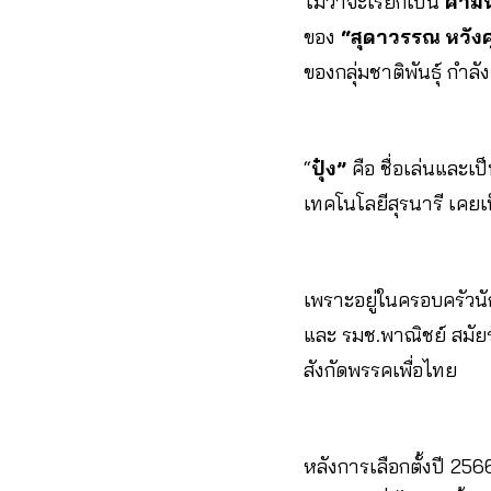
ไม่ว่าจะเรียกเป็น
คำมั
ของ
“สุดาวรรณ หวัง
ของกลุ่มชาติพันธุ์ กำ
“
ปุ๋ง”
คือ ชื่อเล่นและเ
เทคโนโลยีสุรนารี เคยเป
เพราะอยู่ในครอบครัวน
และ รมช.พาณิชย์ สมัยร
สังกัดพรรคเพื่อไทย
หลังการเลือกตั้งปี 25