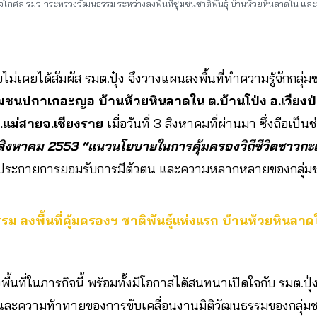
จโกศล รมว.กระทรวงวัฒนธรรม ระหว่างลงพื้นที่ชุมชนชาติพันธุ์ บ้านห้วยหินลาดใน และบ
แทบไม่เคยได้สัมผัส รมต.ปุ๋ง จึงวางแผนลงพื้นที่ทำความรู้จักกลุ่ม
ุมชนปกาเกอะญอ บ้านห้วยหินลาดใน ต.บ้านโป่ง อ.เวียงป่
อ.แม่สายจ.เชียงราย
เมื่อวันที่ 3 สิงหาคมที่ผ่านมา ซึ่งถือเ
 สิงหาคม 2553 “แนวนโยบายในการคุ้มครองวิถีชีวิตชาวกะเ
ระกายการยอมรับการมีตัวตน และความหลากหลายของกลุ่มชาต
ม ลงพื้นที่คุ้มครองฯ ชาติพันธุ์แห่งแรก บ้านห้วยหินลาด
ื้นที่ในภารกิจนี้ พร้อมทั้งมีโอกาสได้สนทนาเปิดใจกับ รมต.ปุ
ละความท้าทายของการขับเคลื่อนงานมิติวัฒนธรรมของกลุ่มชาต