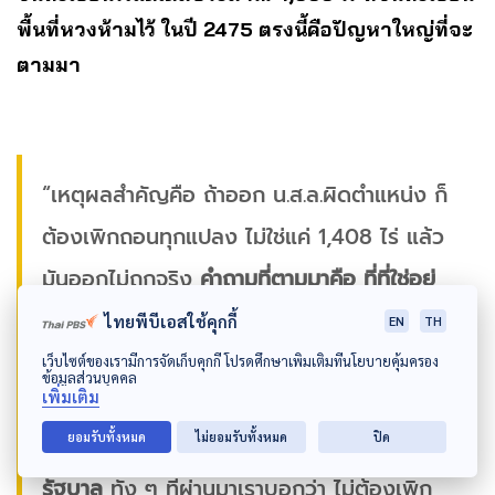
พื้นที่หวงห้ามไว้ ในปี 2475 ตรงนี้คือปัญหาใหญ่ที่จะ
ตามมา
“เหตุผลสำคัญคือ ถ้าออก น.ส.ล.ผิดตำแหน่ง ก็
ต้องเพิกถอนทุกแปลง ไม่ใช่แค่ 1,408 ไร่ แล้ว
มันออกไม่ถูกจริง
คำถามที่ตามมาคือ ที่ที่ใช่อยู่
ตรงไหน อันนี้จะเป็นเรื่องใหญ่มากกว่า คือถ้า
ไทยพีบีเอสใช้คุกกี้
EN
TH
ปรากฏว่าที่ที่ใช่ เป็นที่ที่มีราษฎรครอบครองอยู่
เว็บไซต์ของเรามีการจัดเก็บคุกกี้ โปรดศึกษาเพิ่มเติมที่นโยบายคุ้มครอง
ข้อมูลส่วนบุคคล
เพิ่มเติม
แล้ว แต่กลับออกเอกสารสิทธิ์ไปเต็มพื้นที่อยู่
ยอมรับทั้งหมด
ไม่ยอมรับทั้งหมด
ปิด
แล้วจะทำยังไง อันนี้คือความกังวลใจของ
รัฐบาล
ทั้ง ๆ ที่ผ่านมาเราบอกว่า ไม่ต้องเพิก