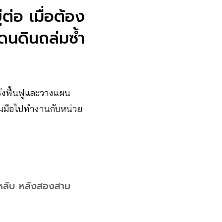
ต่อ เมื่อต้อง
โดนดินถล่มซ้ำ
เร่งฟื้นฟูและวางแผน
่วมมือไปทำงานกับหน่วย
ยหลับ หลังสองสาม