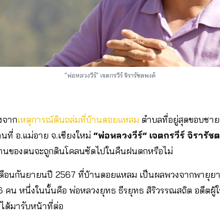
“พ่อหลวงวีร์” เจตกรวีร์ จิรารัชตพงค์
ังจาก
เหตุการณ์ดินถล่มที่บ้านดอยแหลม
ตำบลที่อยู่สุดขอบชา
้านที่ อ.แม่อาย จ.เชียงใหม่
“พ่อหลวงวีร์” เจตกรวีร์ จิรารัช
าบ้านของตนจะถูกดินโคลนซัดไปในคืนฝนตกหรือไม่
เดือนกันยายนปี 2567 ที่บ้านดอยแหลม เป็นผลพวงจากพายุยางิ
า 6 คน หนึ่งในนั้นคือ พ่อหลวงยุทธ ธีรยุทธ สิริวรรณสถิต อดีต
ได้มารับหน้าที่ต่อ