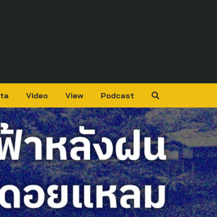
ta
Video
View
Podcast