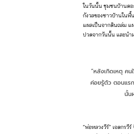
ในวันนั้น ชุมชนบ้านดอ
กังวลของชาวบ้านในพื้
แผลเป็นจากดินถล่ม แผลห
ปวดจากวันนั้น และนำมา
“หลังเกิดเหตุ คน
ค่อยรู้ตัว ตอนแรก
นั้
“พ่อหลวงวีร์” เจตกรวีร