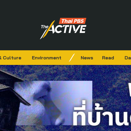
& Culture
Environment
News
Read
Da