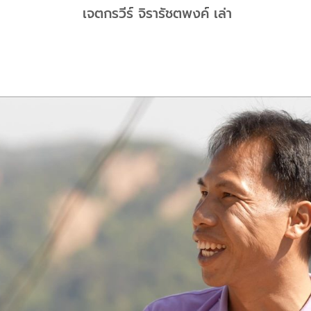
เจตกรวีร์ จิรารัชตพงค์ เล่า