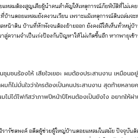
ยแหลมต้องสูญเสียผู้นำคนสำคัญให้เหตุการณ์ภัยพิบัติที่ไม่เ
นที่บ้านดอยแหลมยังคงวนเวียน เพราะแม้เหตุการณ์ดินถล่มจ
น้าดิน บ้านที่หักพังจนต้องย้ายออก ยังคงมีให้เห็นทั่วหมู่บ้
สู่ความจำเป็นเร่งป้องกันปัญหาให้ไม่เกิดขึ้นอีก หากพายุเข้
ในชุมชนร้องไห้ เสียใจเยอะ ผมต้องประสานงาน เหมือนอยู่
ผมก็ไม่มั่นใจว่าใครต้องเป็นคนประสานงาน สุดท้ายหลายคน
นผมไม่ได้โฟกัสว่าภาพปีหน้าปีไหนต้องเป็นยังไง อยากให้ผ่าน
์ จิรารัชตพงค์ อดีตผู้ช่วยผู้ใหญ่บ้านดอยแหลมในสมัย ปัจจุบันต