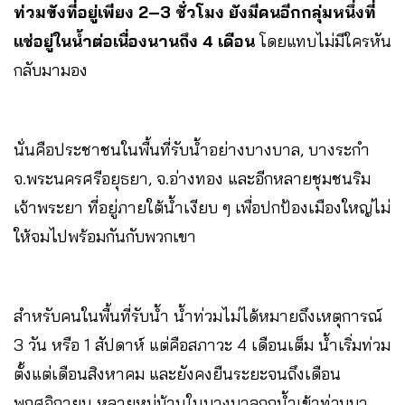
ท่วมขังที่อยู่เพียง 2–3 ชั่วโมง ยังมีคนอีกกลุ่มหนึ่งที่
แช่อยู่ในน้ำต่อเนื่องนานถึง 4 เดือน
โดยแทบไม่มีใครหัน
กลับมามอง
นั่นคือประชาชนในพื้นที่รับน้ำอย่างบางบาล, บางระกำ
จ.พระนครศรีอยุธยา, จ.อ่างทอง และอีกหลายชุมชนริม
เจ้าพระยา ที่อยู่ภายใต้น้ำเงียบ ๆ เพื่อปกป้องเมืองใหญ่ไม่
ให้จมไปพร้อมกันกับพวกเขา
สำหรับคนในพื้นที่รับน้ำ น้ำท่วมไม่ได้หมายถึงเหตุการณ์
3 วัน หรือ 1 สัปดาห์ แต่คือสภาวะ 4 เดือนเต็ม น้ำเริ่มท่วม
ตั้งแต่เดือนสิงหาคม และยังคงยืนระยะจนถึงเดือน
พฤศจิกายน หลายหมู่บ้านในบางบาลถูกน้ำเข้าท่วมมา