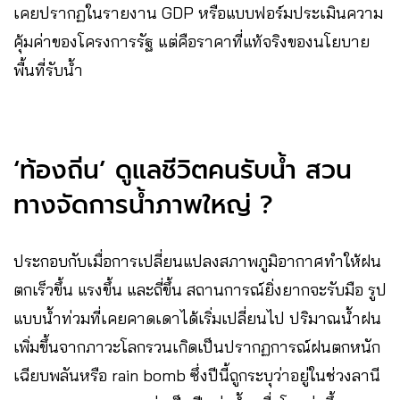
เคยปรากฏในรายงาน GDP หรือแบบฟอร์มประเมินความ
คุ้มค่าของโครงการรัฐ แต่คือราคาที่แท้จริงของนโยบาย
พื้นที่รับน้ำ
‘ท้องถิ่น’ ดูแลชีวิตคนรับน้ำ สวน
ทางจัดการน้ำภาพใหญ่ ?
ประกอบกับเมื่อการเปลี่ยนแปลงสภาพภูมิอากาศทำให้ฝน
ตกเร็วขึ้น แรงขึ้น และถี่ขึ้น สถานการณ์ยิ่งยากจะรับมือ รูป
แบบน้ำท่วมที่เคยคาดเดาได้เริ่มเปลี่ยนไป ปริมาณน้ำฝน
เพิ่มขึ้นจากภาวะโลกรวนเกิดเป็นปรากฏการณ์ฝนตกหนัก
เฉียบพลันหรือ rain bomb ซึ่งปีนี้ถูกระบุว่าอยู่ในช่วงลานี