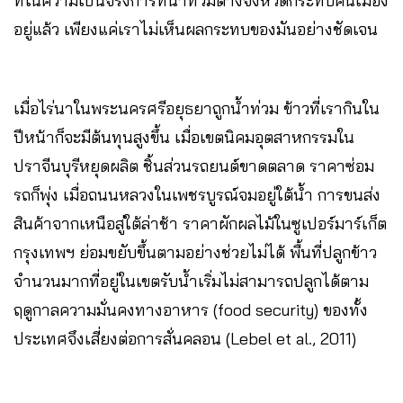
ที่ในความเป็นจริงการที่น้ำท่วมต่างจังหวัดกระทบคนเมือง
อยู่แล้ว เพียงแค่เราไม่เห็นผลกระทบของมันอย่างชัดเจน
เมื่อไร่นาในพระนครศรีอยุธยาถูกน้ำท่วม ข้าวที่เรากินใน
ปีหน้าก็จะมีต้นทุนสูงขึ้น เมื่อเขตนิคมอุตสาหกรรมใน
ปราจีนบุรีหยุดผลิต ชิ้นส่วนรถยนต์ขาดตลาด ราคาซ่อม
รถก็พุ่ง เมื่อถนนหลวงในเพชรบูรณ์จมอยู่ใต้น้ำ การขนส่ง
สินค้าจากเหนือสู่ใต้ล่าช้า ราคาผักผลไม้ในซูเปอร์มาร์เก็ต
กรุงเทพฯ ย่อมขยับขึ้นตามอย่างช่วยไม่ได้ พื้นที่ปลูกข้าว
จำนวนมากที่อยู่ในเขตรับน้ำเริ่มไม่สามารถปลูกได้ตาม
ฤดูกาลความมั่นคงทางอาหาร (food security) ของทั้ง
ประเทศจึงเสี่ยงต่อการสั่นคลอน (Lebel et al., 2011)