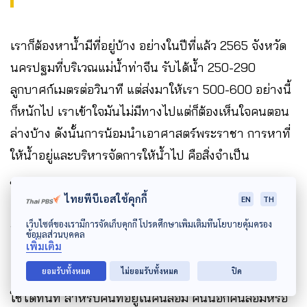
เราก็ต้องหาน้ำมีที่อยู่บ้าง อย่างในปีที่แล้ว 2565 จังหวัด
นครปฐมที่บริเวณแม่น้ำท่าจีน รับได้น้ำ 250-290
ลูกบาศก์เมตรต่อวินาที แต่ส่งมาให้เรา 500-600 อย่างนี้
ก็หนักไป เราเข้าใจมันไม่มีทางไปแต่ก็ต้องเห็นใจคนตอน
ล่างบ้าง ดังนั้นการน้อมนำเอาศาสตร์พระราชา การหาที่
ให้น้ำอยู่และบริหารจัดการให้น้ำไป คือสิ่งจำเป็น
ในเมื่อพื้นที่รับน้ำฝั่งตะวันตกอย่างแม่น้ำท่าจีนเกิดความ
ไทยพีบีเอสใช้คุกกี้
EN
TH
เหลื่อมอยู่ ทางที่จะแก้ได้คือภาษีน้ำท่วม ถ้ามีการปกป้อง
เว็บไซต์ของเรามีการจัดเก็บคุกกี้ โปรดศึกษาเพิ่มเติมที่นโยบายคุ้มครอง
ฝั่งตะวันออก หรือการปกป้องพื้นที่อุตสาหกรรม พื้นที่
ข้อมูลส่วนบุคคล
เพิ่มเติม
เศรษฐกิจ คนเหล่านั้นต้องจ่ายภาษี และภาษีน้ำท่วมมัน
ยอมรับทั้งหมด
ไม่ยอมรับทั้งหมด
ปิด
ต้องถูกบริหารจัดการอย่างมีส่วนร่วมเพราะมันสามารถ
ใช้ได้ทันที สำหรับคนที่อยู่ในคันล้อม คนนอกคันล้อมหรือ