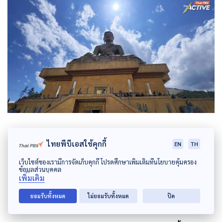
ไทยพีบีเอสใช้คุกกี้
EN
TH
ที่มาของแนวคิดโครงการระดับชาติ
เว็บไซต์ของเรามีการจัดเก็บคุกกี้ โปรดศึกษาเพิ่มเติมที่นโยบายคุ้มครอง
‘Gelepu Mindfulness City’ หรือ
ข้อมูลส่วนบุคคล
เพิ่มเติม
‘เมืองแห่งสติ’ ?
ยอมรับทั้งหมด
ไม่ยอมรับทั้งหมด
ปิด