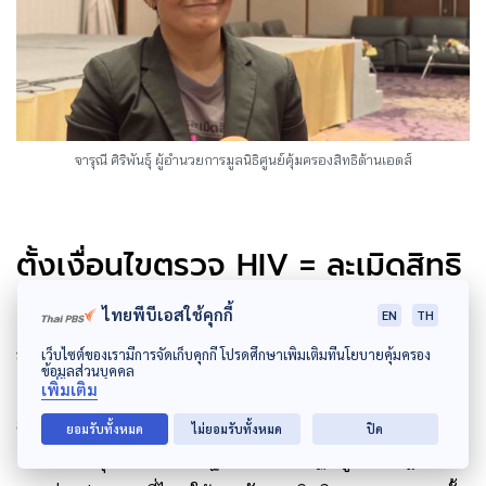
จารุณี ศิริพันธุ์ ผู้อํานวยการมูลนิธิศูนย์คุ้มครองสิทธิด้านเอดส์
ตั้งเงื่อนไขตรวจ HIV = ละเมิดสิทธิ
มนุษยชน
ไทยพีบีเอสใช้คุกกี้
EN
TH
สุภัทรา นาคะผิว กรรมการสิทธิมนุษยชน
กล่าวว่า
เว็บไซต์ของเรามีการจัดเก็บคุกกี้ โปรดศึกษาเพิ่มเติมที่นโยบายคุ้มครอง
ข้อมูลส่วนบุคคล
เรื่องของการไม่เลือกปฏิบัติต่อบุคคล ถือว่าเป็นหลักการ
เพิ่มเติม
สำคัญของสิทธิมนุษยชน และสิทธิที่จะไม่ถูกเลือกปฏิบัติ
ยอมรับทั้งหมด
ไม่ยอมรับทั้งหมด
ปิด
เป็นสิทธิมนุษยชนขั้นพื้นฐาน ซึ่งปรากฏอยู่ในทั้งกฎหมาย