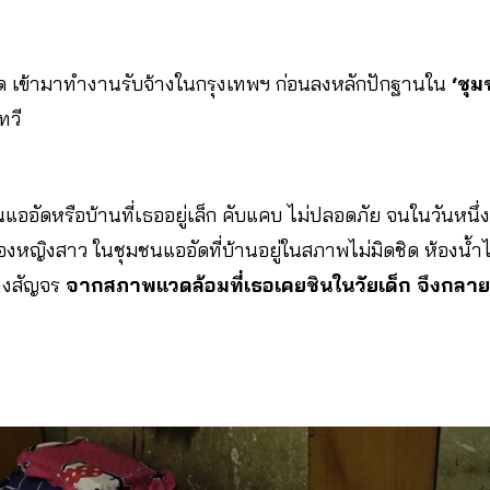
ัด เข้ามาทำงานรับจ้างในกรุงเทพฯ ก่อนลงหลักปักฐานใน
‘ชุ
ทวี
มชนแออัดหรือบ้านที่เธออยู่เล็ก คับแคบ ไม่ปลอดภัย จนในวันหนึ่
ตของหญิงสาว ในชุมชนแออัดที่บ้านอยู่ในสภาพไม่มิดชิด ห้องน้ำไ
ทางสัญจร
จากสภาพแวดล้อมที่เธอเคยชินในวัยเด็ก จึงกลายเป