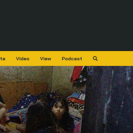
ta
Video
View
Podcast