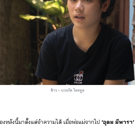
ข้าว – บวรภัค ไพรทูล
่องหลังนี้มาตั้งแต่จำความได้ เมื่อพ่อแม่จากไป
‘อุดม มีพารา’