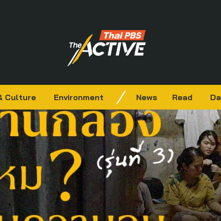
& Culture
Environment
News
Read
Da