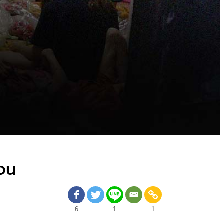
มจน
6
1
1