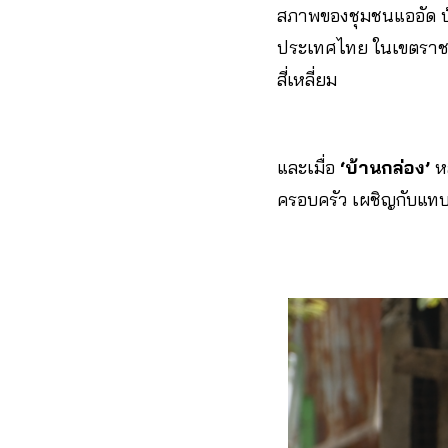
สภาพของชุมชนแออัด บ้
ประเทศไทย ในเขตราชเ
สี่เหลี่ยม
และเมื่อ
‘บ้านกล่อง’
หล
ครอบครัว เผชิญกับแทบ