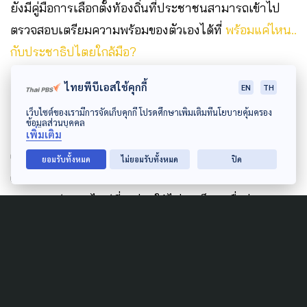
ยังมีคู่มือการเลือกตั้งท้องถิ่นที่ประชาชนสามารถเข้าไป
ตรวจสอบเตรียมความพร้อมของตัวเองได้ที่
พร้อมแค่ไหน..
กับประชาธิปไตยใกล้มือ?
ไทยพีบีเอสใช้คุกกี้
EN
TH
และอีกหนึ่งนวัตกรรมที่จะช่วยให้ประชาชนสามารถช่วย
เว็บไซต์ของเรามีการจัดเก็บคุกกี้ โปรดศึกษาเพิ่มเติมที่นโยบายคุ้มครอง
ข้อมูลส่วนบุคคล
ตรวจสอบ คัดกรองข้อมูลข่าวสารได้ คือ
โคแฟค
หรือ
เพิ่มเติม
Collaborative Fact Checking ทั้งในรูปแบบของเว็บไซต์
ยอมรับทั้งหมด
ไม่ยอมรับทั้งหมด
ปิด
COFACT.ORG และแชทบอท LINE @COFACT
แพลตฟอร์มออนไลน์ที่จะช่วยให้ไม่ตกเป็นเหยื่อข่าวลวง
โดยสามารถคัดลอกข้อความที่ไม่แน่ใจว่าจริงหรือไม่ เพียง
คัดลอกข้อความที่ไม่แน่ใจให้โคแฟคช่วยตรวจสอบก่อน
แชร์ รวมถึงข้อมูลข่าวเท็จ ทุจริต ที่เกี่ยวข้องกับการเลือกตั้ง
ถิ่น เพื่อสร้างให้ประชาชนเป็นส่วนหนึ่งของการติดตาม