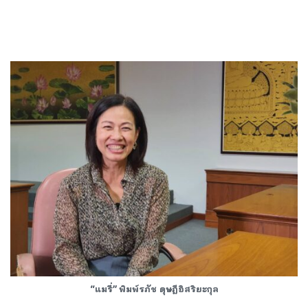
“แมรี่”
พิมพ์รภัช ดุษฎีอิสริยะกุล