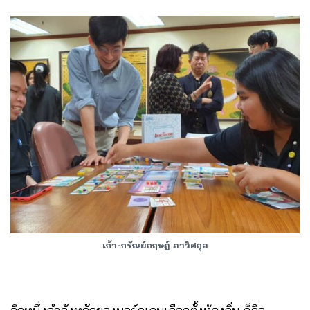
เก้า-กรัณย์กฤษฎ์ ภาวิศกุล