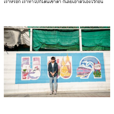
เราหรอก เราทำไปก็โดนเขาด่า ก็เลยเอาตัวเองไว้ก่อน