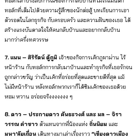
ทอล์กเล่าประสบการณ์ของการกลับบ้านที่ไม่โรแมนติก
ทอล์กที่เต็มไปด้วยความรู้สึกของนักต่อสู้ บทเรียนการเอา
ตัวรอดในโลกธุรกิจ กับครอบครัว และความฝันของเธอ ได้
สร้างแรงบันดาลใจให้คนกลับบ้านและอยากกลับบ้าน
มากว่าครึ่งทศวรรษ
7. แนน – สิริรัตน์ ตู้ภูมิ
เจ้าของกิจการเค้กภูผาม่าน ไร้
หน้าร้าน กับทอล์กการกลับมาบ้านและทำธุรกิจที่เธอรักจน
ถูกกล่าวขวัญ ว่าเป็นเค้กที่อร่อยที่สุดและขายดีที่สุด แม้
ไม่มีหน้าร้าน หลังทอล์กพวกเราก็ได้ชิมเค้กของเธอด้วย
หอม หวาน อร่อยจริงงงงงงง ๆ
8. ดาว – ประกายดาว คันธะวงศ์ และ มล – จิรา
วรรณ คำซาว
ตัวแทนจากพี่น้องแห่ง
ถิ่นนิยม
และ
มหา’ลัยเถื่อน
เดินทางมาเล่าเรื่องราว
“เชียงดาวเมือง