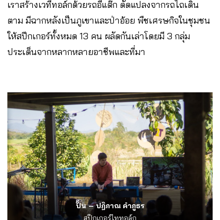
เราสร้างเวทีทอล์กด้วยรถอีแต๊ก ดัดแปลงจากรถไถเดิน
ตาม มีฉากหลังเป็นภูเขาและป่าอ้อย พืชเศรษกิจในชุมชน
ให้สปีกเกอร์ทั้งหมด 13 คน ผลัดกันเล่าโดยมี 3 กลุ่ม
ประเด็นจากหลากหลายอาชีพและที่มา
ปั้น – ปฎิภาณ คำภูธร
สปีกเกอร์ไททอล์ก