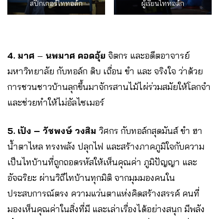
สปีกเกอร์ไททอล์ก
ผู้เรียนไททอล์ก
4.
มาศ
–
นพมาศ คอดอุ้ย
จิตกร และอดีตอาจารย์
มหาวิทยาลัย กับทอล์ก ดิบ เถื่อน ขำ และ จริงใจ ว่าด้วย
การชวนชาวบ้านลุกขึ้นมาจักรสานไม้ไผ่ร่วมสมัยให้โลกจำ
และช่วยทำให้ไม่อัลไซเมอร์
5. เป้ง – วัชพงษ์ วงสิม
วิศกร กับทอล์กสุดมันส์ ขำ ฮา
น้ำตาไหล ทรงพลัง ปลุกไฟ และสร้างภาคภูมิใจกับความ
เป็นไทบ้านที่ถูกถอดรหัสให้เห็นคุณค่า ภูมิปัญญา และ
อัจฉริยะ ผ่านวิถีไทบ้านทุกมิติ จากมุมมองคนใน
ประสบการณ์ตรง ความแว่นตาแห่งคิดสร้างสรรค์
คนที่
มองเห็นคุณค่าในสิ่งที่มี และเล่าเรื่องได้อย่างสนุก มีพลัง