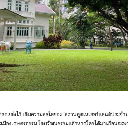
 ถูกตกแต่งไว้ เติมความสดใสของ ‘สถานทูตเนเธอร์แลนด์ประจำ
มืองเกษตรกรรม โดยวัฒนธรรมแล้วหากใครได้มาเยือนจะพกต