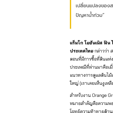
เปลี่ยนแปลงของสภา
ปัญหาน้ำท่วม”
แร็มโก โยฮันเนิส ฟั
ประเทศไทย
กล่าวว่า
ตอนที่มีการซื้อที่ดินแห่
ประเพณีที่ผ่านมาคือเม
แนวทางการดูแลต้นไม้แล
ใหญ่ (เราเคยเห็นงูเห
สำหรับงาน Orange Gree
หมายสำคัญคือความพยายา
โจทย์ความท้าทายด้านส