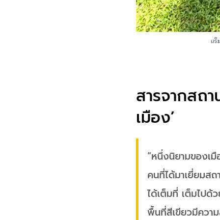
แร็
สารจากสถานท
เมือง’
“หนึ่งนิยามของเมือ
คนที่ได้มาเยี่ยมส
ได้เต็มที่ เต็มไป
พื้นที่สีเขียวมีคว