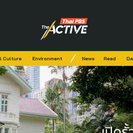
& Culture
Environment
News
Read
Da