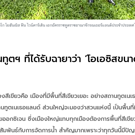
มโก โยฮันเนิส ฟัน ไวน์คาร์เดิน เอกอัครราชทูตราชอาณาจักรเนเธอร์แลนด์ประจำประเท
ูตฯ ที่ได้รับฉายาว่า ‘โอเอซิสข
งสีเขียวคือ เมืองที่มีพื้นที่สีเขียวเยอะ อย่างสถานทูตเนเธ
ถานทูตเนเธอแลนด์ ส่วนใหญ่จะมองว่าสวนแห่งนี้ เป็นพื้นที
ด้วยออกซิเจน ซึ่งเมืองใหญ่แทบทุกเมืองต้องการพื้นที่สีเข
ามสัมพันธ์กับการจัดการน้ำ สำคัญมากเพราะว่าทุกวันนี้มีปัญ