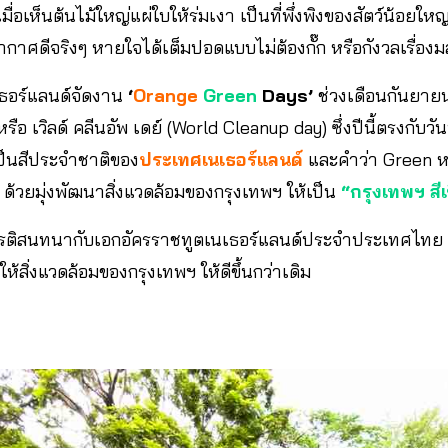
มื่อเห็นต้นไม้ใหญ่แผ่ใบให้ร่มเงา เป็นที่พึ่งพิงของสัตว์น้อย
รรยากาศดีจริงๆ หายใจได้เต็มปอดแบบไม่ต้องกั๊ก หรือกังวลเรื่อง
ธอร์แลนด์จัดงาน
‘
Orange
Green
Days’
ช่วงเดือนกันยายน 
 เวิลด์ คลีนอัพ เดย์ (World Cleanup day) ซึ่งปีนี้ตรงกับวั
เป็นสีประจำชาติของ
ประเทศเนเธอร์แลนด์
และคำว่า Green หรื
้วยมุ่งพัฒนาสิ่งแวดล้อมของกรุงเทพฯ ให้เป็น
“กรุงเทพฯ สีเ
ียรติสนทนากับเอกอัครราชทูตเนเธอร์แลนด์ประจำประเทศไท
ห้สิ่งแวดล้อมของกรุงเทพฯ ให้ดีขึ้นกว่าเดิม