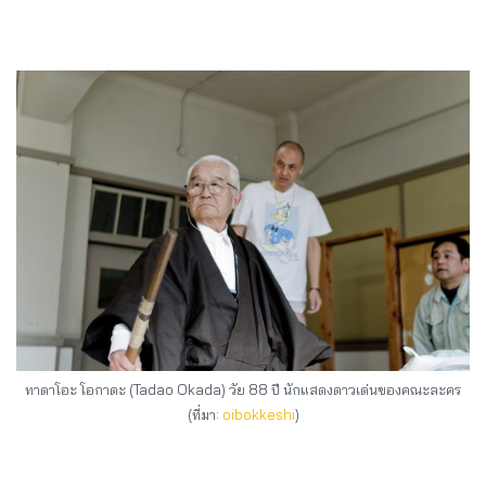
ทาดาโอะ โอกาดะ (Tadao Okada) วัย 88 ปี นักแสดงดาวเด่นของคณะละคร
(ที่มา:
oibokkeshi
)