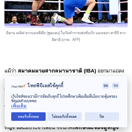
อิมาน เคลิฟ จากแอลจีเรีย (ชุดแดง) ในวันทำการแข่งขันกับ แองเจลา คารินี จาก
อิตาลี (ภาพ : AFP)
แม้ว่า
สมาคมมวยสากลนานาชาติ (IBA)
ออกมาแถลง
ถึงผลการทดสอบ DNA ของเคลิฟว่าเธอมีโครโมโซม XY
ไทยพีบีเอสใช้คุกกี้
EN
TH
ซึ่งเป็นโครโมโซมที่ระบุไว้ว่าเป็นของเพศชาย แต่สำหรับ จิ
เว็บไซต์ของเรามีการจัดเก็บคุกกี้ โปรดศึกษาเพิ่มเติมที่นโยบายคุ้มครอง
ราเจต มองว่า ในกรณีของเคลิฟ ยีนที่พัฒนาต่อจาก
ข้อมูลส่วนบุคคล
เพิ่มเติม
โครโมโซมของเธอไม่ตอบสนองต่อฮอร์โมนเพศชายแล้ว
ยอมรับทั้งหมด
ไม่ยอมรับทั้งหมด
ปิด
อีกทั้งเธอยังมีอวัยวะเพศที่เป็นลักษณะเดียวกับอวัยวะเพศ
หญิง และมีประจำเดือน ซึ่งนี่ก็คือ
ลักษณะของผู้หญิง