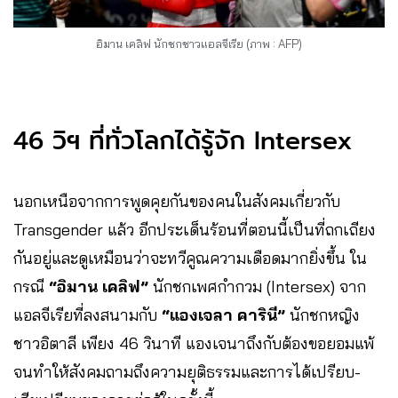
อิมาน เคลิฟ นักชกชาวแอลจีเรีย (ภาพ : AFP)
46 วิฯ ที่ทั่วโลกได้รู้จัก Intersex
นอกเหนือจากการพูดคุยกันของคนในสังคมเกี่ยวกับ
Transgender แล้ว อีกประเด็นร้อนที่ตอนนี้เป็นที่ถกเถียง
กันอยู่และดูเหมือนว่าจะทวีคูณความเดือดมากยิ่งขึ้น ใน
กรณี
“อิมาน เคลิฟ”
นักชกเพศกำกวม (Intersex) จาก
แอลจีเรียที่ลงสนามกับ
“แองเจลา คารินี”
นักชกหญิง
ชาวอิตาลี เพียง 46 วินาที แองเจนาถึงกับต้องขอยอมแพ้
จนทำให้สังคมถามถึงความยุติธรรมและการได้เปรียบ-