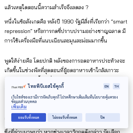
แล้วเหตุใดตอนนี้ความสำเร็จจึงลดลง ?
หนึ่งในข้อสังเกตคือ หลังปี 1990 รัฐมีสิ่งที่เรียกว่า “smart
repression” หรือการกดขี่ปราบปรามอย่างชาญฉลาด มี
การใช้เครื่องมือที่แนบเนียนละมุนละม่อมมากขึ้น
พูดให้ง่ายคือ โดยปกติ พลังของการอดอาหารประท้วงจะ
เกิดขึ้นในช่วงพีคที่สุดตอนที่ผู้อดอาหารเข้าใกล้สภาวะ
วิกฤต ช่วงเวลานี้เองที่บีบให้รัฐเข้าสู่ช่วงกลืนไม่เข้าคายไม่
ไทยพีบีเอสใช้คุกกี้
EN
TH
ออก หรือที่เรียกว่า “decision dilemma” ทำให้รัฐต้อง
เว็บไซต์ของเรามีการจัดเก็บคุกกี้ โปรดศึกษาเพิ่มเติมที่นโยบายคุ้มครอง
ตัดสินใจว่าจะปฏิบัติตามข้อเรียกร้องหรือไม่ หรือจะใช้การ
ข้อมูลส่วนบุคคล
เพิ่มเติม
แทรกแซงบางอย่าง หรือจะปล่อยให้ผู้อดอาหารไปสู่
สภาวะวิกฤตอย่างไม่ใยดี
ยอมรับทั้งหมด
ไม่ยอมรับทั้งหมด
ปิด
ซึ่งที่ผ่านมาพบว่า หากช่วงเวลาวิกฤตดังกล่าว รัฐเลือก