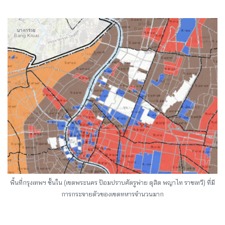
พื้นที่กรุงเทพฯ ชั้นใน (เขตพระนคร ป้อมปราบศัตรูพ่าย ดุสิต พญาไท ราชเทวี) ที่มี
การกระจายตัวของเขตทหารจำนวนมาก