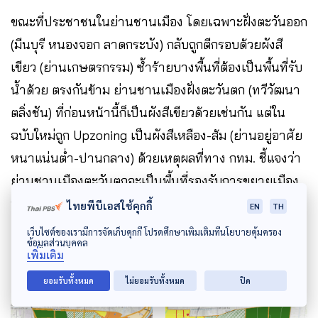
ขณะที่ประชาชนในย่านชานเมือง โดยเฉพาะฝั่งตะวันออก
(มีนบุรี หนองจอก ลาดกระบัง) กลับถูกตีกรอบด้วยผังสี
เขียว (ย่านเกษตรกรรม) ซ้ำร้ายบางพื้นที่ต้องเป็นพื้นที่รับ
น้ำด้วย ตรงกันข้าม ย่านชานเมืองฝั่งตะวันตก (ทวีวัฒนา
ตลิ่งชัน) ที่ก่อนหน้านี้ก็เป็นผังสีเขียวด้วยเช่นกัน แต่ใน
ฉบับใหม่ถูก Upzoning เป็นผังสีเหลือง-ส้ม (ย่านอยู่อาศัย
หนาแน่นต่ำ-ปานกลาง) ด้วยเหตุผลที่ทาง กทม. ชี้แจงว่า
ย่านชานเมืองตะวันตกจะเป็นพื้นที่รองรับการขยายเมือง
ทั้งจากฝั่งกรุงเทพฯ และจังหวัดนนทบุรี ยังไม่นับว่า FAR
ไทยพีบีเอสใช้คุกกี้
EN
TH
Bonus สำหรับคนในผังสีเขียว จะได้ Bonus น้อยกว่า
เว็บไซต์ของเรามีการจัดเก็บคุกกี้ โปรดศึกษาเพิ่มเติมที่นโยบายคุ้มครอง
ข้อมูลส่วนบุคคล
คนในผังสีแดงอีกหลายเท่า
เพิ่มเติม
ยอมรับทั้งหมด
ไม่ยอมรับทั้งหมด
ปิด