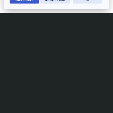
Related Article
BUDDHISM
CULTURE
GLOBAL
Cham Dance การเดินทางของ
นาฏกรรม จิตวิญญาณเหนือ
พรมแดนหิมาลัย
9 สิงหาคม 2026
CULTURE
LOCAL
ลมหายใจบนถนนสายฝุ่น: บันทึก
หมอลำขอข้าว ทุนวัฒนธรรม