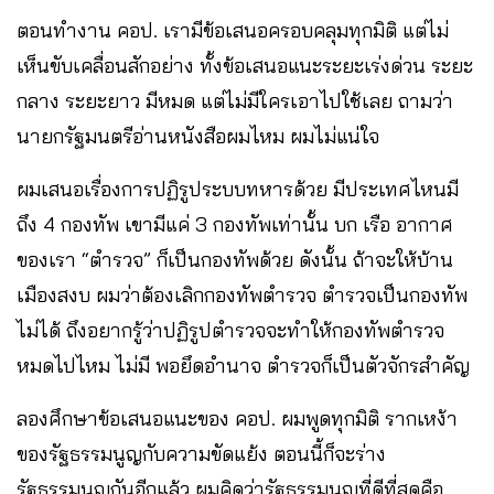
ตอนทำงาน คอป. เรามีข้อเสนอครอบคลุมทุกมิติ แต่ไม่
เห็นขับเคลื่อนสักอย่าง ทั้งข้อเสนอแนะระยะเร่งด่วน ระยะ
กลาง ระยะยาว มีหมด แต่ไม่มีใครเอาไปใช้เลย ถามว่า
นายกรัฐมนตรีอ่านหนังสือผมไหม ผมไม่แน่ใจ
ผมเสนอเรื่องการปฏิรูประบบทหารด้วย มีประเทศไหนมี
ถึง 4 กองทัพ เขามีแค่ 3 กองทัพเท่านั้น บก เรือ อากาศ
ของเรา “ตำรวจ” ก็เป็นกองทัพด้วย ดังนั้น ถ้าจะให้บ้าน
เมืองสงบ ผมว่าต้องเลิกกองทัพตำรวจ ตำรวจเป็นกองทัพ
ไม่ได้ ถึงอยากรู้ว่าปฏิรูปตำรวจจะทำให้กองทัพตำรวจ
หมดไปไหม ไม่มี พอยึดอำนาจ ตำรวจก็เป็นตัวจักรสำคัญ
ลองศึกษาข้อเสนอแนะของ คอป. ผมพูดทุกมิติ รากเหง้า
ของรัฐธรรมนูญกับความขัดแย้ง ตอนนี้ก็จะร่าง
รัฐธรรมนูญกันอีกแล้ว ผมคิดว่ารัฐธรรมนูญที่ดีที่สุดคือ