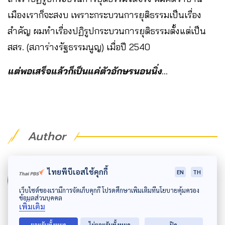
เมืองเราก็จะสงบ เพราะกระบวนการยุติธรรมเป็นเรื่อง
สำคัญ ผมทำเรื่องปฏิรูปกระบวนการยุติธรรมตั้งแต่เป็น
สสร. (สภาร่างรัฐธรรมนูญ) เมื่อปี 2540
แต่พอเสร็จแล้วก็เป็นแค่ตัวอักษรนอนนิ่ง
…
Author
Author
ไทยพีบีเอสใช้คุกกี้
EN
TH
เพ็ญพรรณ อินทปันตี
เว็บไซต์ของเรามีการจัดเก็บคุกกี้ โปรดศึกษาเพิ่มเติมที่นโยบายคุ้มครอง
อดีตนักกิจกรรม รักการอ่าน งานเขียน ว่ายน้ำ
ข้อมูลส่วนบุคคล
เพิ่มเติม
และเล่นกับแมว
ยอมรับทั้งหมด
ไม่ยอมรับทั้งหมด
ปิด