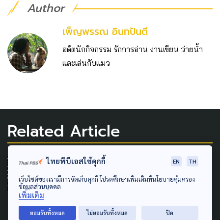
Author
เพ็ญพรรณ อินทปันตี
อดีตนักกิจกรรม รักการอ่าน งานเขียน ว่ายน้ำ
และเล่นกับแมว
Related Article
ไทยพีบีเอสใช้คุกกี้
EN
TH
BUDDHISM
CULTURE
GLOBAL
เว็บไซต์ของเรามีการจัดเก็บคุกกี้ โปรดศึกษาเพิ่มเติมที่นโยบายคุ้มครอง
Cham Dance การเดินทางของ
ข้อมูลส่วนบุคคล
เพิ่มเติม
นาฏกรรม จิตวิญญาณเหนือ
พรมแดนหิมาลัย
ยอมรับทั้งหมด
ไม่ยอมรับทั้งหมด
ปิด