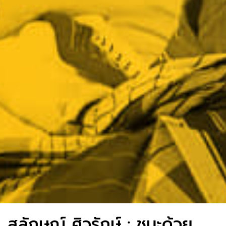
สุลักษณ์ ศิวรักษ์ : ชนะด้วย