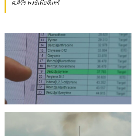
ศ.ศิวัช พงษ์เพียจันทร์