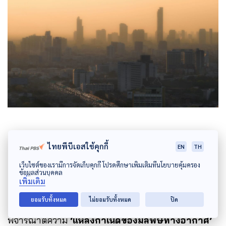
ร่าง พ.ร.บ.อากาศสะอาด ลืมอะไรไป
ไทยพีบีเอสใช้คุกกี้
EN
TH
หรือเปล่า ?
เว็บไซต์ของเรามีการจัดเก็บคุกกี้ โปรดศึกษาเพิ่มเติมที่นโยบายคุ้มครอง
ข้อมูลส่วนบุคคล
เพิ่มเติม
ยอมรับทั้งหมด
ไม่ยอมรับทั้งหมด
ปิด
เพื่อให้ชัดเจนมากขึ้น ศ.ศิวัช จึงชี้ให้เห็นว่า ถ้าลอง
พิจารณาตีความ
‘แหล่งกำเนิดของมลพิษทางอากาศ’