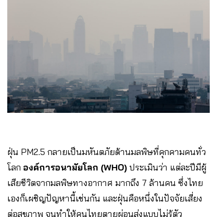
ฝุ่น PM2.5 กลายเป็นมหันตภัยด้านมลพิษที่คุกคามคนทั่ว
โลก
องค์การอนามัยโลก (WHO)
ประเมินว่า แต่ละปีมีผู้
เสียชีวิตจากมลพิษทางอากาศ มากถึง 7 ล้านคน ซึ่งไทย
เองก็เผชิญปัญหานี้เช่นกัน และฝุ่นคือหนึ่งในปัจจัยเสี่ยง
ต่อสุขภาพ จนทำให้คนไทยตายผ่อนส่งแบบไม่รู้ตัว