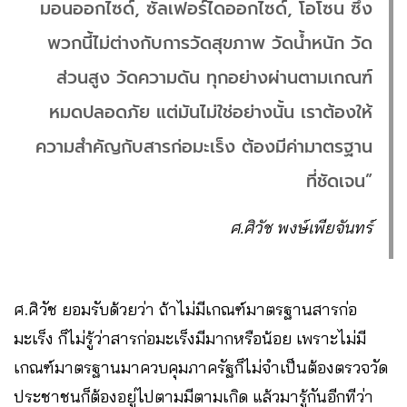
มอนออกไซด์, ซัลเฟอร์ไดออกไซด์, โอโซน ซึ่ง
พวกนี้ไม่ต่างกับการวัดสุขภาพ วัดน้ำหนัก วัด
ส่วนสูง วัดความดัน ทุกอย่างผ่านตามเกณฑ์
หมดปลอดภัย แต่มันไม่ใช่อย่างนั้น เราต้องให้
ความสำคัญกับสารก่อมะเร็ง ต้องมีค่ามาตรฐาน
ที่ชัดเจน”
ศ.ศิวัช พงษ์เพียจันทร์
ศ.ศิวัช ยอมรับด้วยว่า ถ้าไม่มีเกณฑ์มาตรฐานสารก่อ
มะเร็ง ก็ไม่รู้ว่าสารก่อมะเร็งมีมากหรือน้อย เพราะไม่มี
เกณฑ์มาตรฐานมาควบคุมภาครัฐก็ไม่จำเป็นต้องตรวจวัด
ประชาชนก็ต้องอยู่ไปตามมีตามเกิด แล้วมารู้กันอีกทีว่า