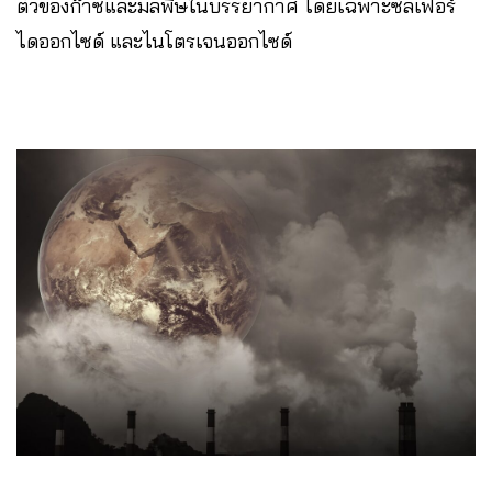
ตัวของก๊าซและมลพิษในบรรยากาศ โดยเฉพาะซัลเฟอร์
ไดออกไซด์ และไนโตรเจนออกไซด์