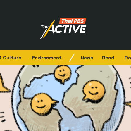
& Culture
Environment
News
Read
Da