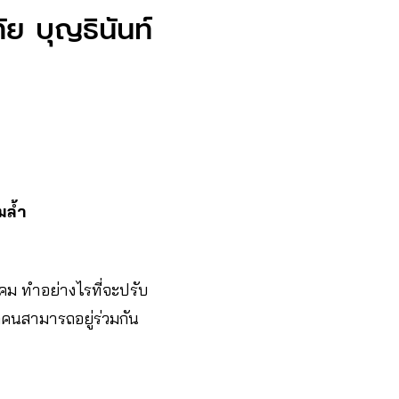
ัย บุญธินันท์
มล้ำ
งคม ทำอย่างไรที่จะปรับ
กคนสามารถอยู่ร่วมกัน