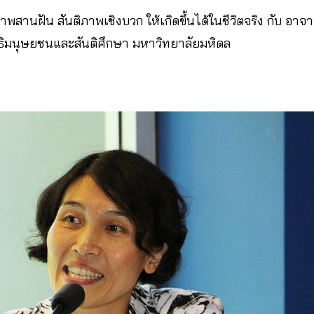
านฝัน สันติภาพเชิงบวก ให้เกิดขึ้นได้ในชีวิตจริง กับ อาจาร
ธิมนุษยชนและสันติศึกษา มหาวิทยาลัยมหิดล