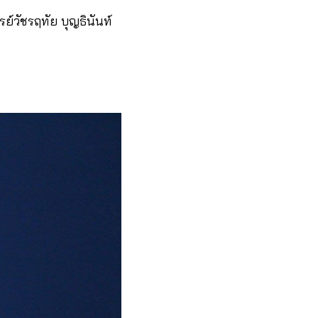
ย์วัชรฤทัย บุญธินันท์