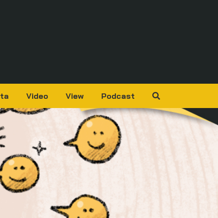
ta
Video
View
Podcast