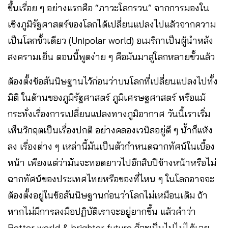
ขึ้นเรื่อย ๆ อย่างแรกคือ “ภาวะโลกรวน” จากการมองใน
เชิงภูมิรัฐศาสตร์ของโลกได้เปลี่ยนแปลงไปแล้วจากความ
เป็นโลกขั้วเดียว (Unipolar world) อเมริกาเป็นผู้นำหลัง
สงครามเย็น ตอนนี้พูดง่าย ๆ คือมันมาสู่โลกหลายขั้วแล้ว
ต้องตั้งข้อสันนิษฐานไว้ก่อนว่าบนโลกที่เปลี่ยนแปลงไปทั้ง
มิติ ในด้านของภูมิรัฐศาสตร์ ภูมิเศรษฐศาสตร์ หรือแม้
กระทั่งเรื่องการเปลี่ยนแปลงทางภูมิอากาศ วันนี้เราเริ่ม
เห็นวิกฤตเป็นเรื่องปกติ อย่างคลองเวนิสอยู่ดี ๆ น้ำก็แห้ง
ลง เรื่องต่าง ๆ เหล่านี้มันเป็นตัวกำหนดฉากทัศน์ในเบื้อง
หน้า เพียงแต่ว่ามันจะทอดยาวไปอีกสิบปีข้างหน้าหรือไม่
ฉากทัศน์ของประเทศไทยหรือของที่ไหน ๆ ในโลกอาจจะ
ต้องตั้งอยู่ในข้อสันนิษฐานก่อนว่าโลกไม่เหมือนเดิม ถ้า
หากไม่มีการลงมือปฏิบัติเราจะอยู่ยากขึ้น แล้วคำว่า
Better world & brighter future ก็จะเป็นไปไม่ได้เลย