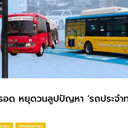
งรอด หยุดวนลูปปัญหา ‘รถประจำทา
RVIEW
INFOGRAPHIC