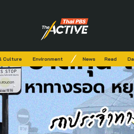
& Culture
Environment
News
Read
Da