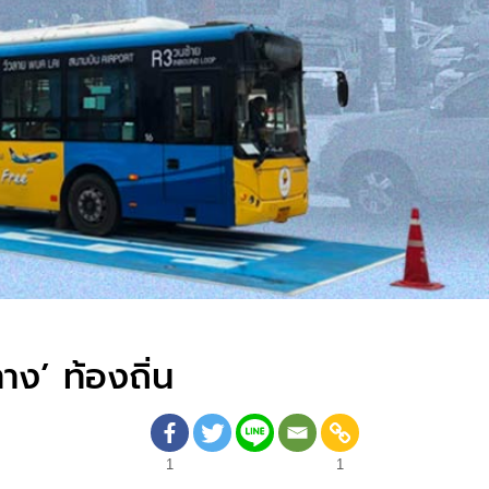
ง’ ท้องถิ่น
1
1