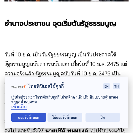
อำนาจประชาชน จุดเริ่มต้นรัฐธรรมนูญ
วันที่ 10 ธ.ค. เป็นวันรัฐธธรรมนูญ เป็นวันประกาศใช้
รัฐธรรมนูญฉบับถาวรฉบับแรก เมื่อวันที่ 10 ธ.ค. 2475 แต่
ความจริงแล้ว รัฐธรรมนูญฉบับวันที่ 10 ธ.ค. 2475 เป็น
ฉบับที่สอง เพราะฉบับแรกเป็นฉบับที่ประกาศใช้เมื่อ 27
ไทยพีบีเอสใช้คุกกี้
EN
TH
มิ.ย. 2475 ซึ่งเป็นจุดเริ่มต้น แต่สาเหตุที่วันที่ 27 มิ.ย.
เว็บไซต์ของเรามีการจัดเก็บคุกกี้ โปรดศึกษาเพิ่มเติมที่นโยบายคุ้มครอง
2475 ถึงไม่ใช่วันรัฐธรรมนูญ เพราะในหลวงรัชกาลที่ 7
ข้อมูลส่วนบุคคล
เพิ่มเติม
ทรงเห็นว่า ระยะเวลาในการจัดทำรัฐธรรมนูญฉบับแรกสั้น
ยอมรับทั้งหมด
ไม่ยอมรับทั้งหมด
ปิด
มาก จึงทรงพระกรุณาโปรดเกล้าเติมคำว่า
ชั่วคราว
ลงไป และรับสั่งให้
นายปรีดี พนมยงค์
ไปปรับปรุงแก้ไข