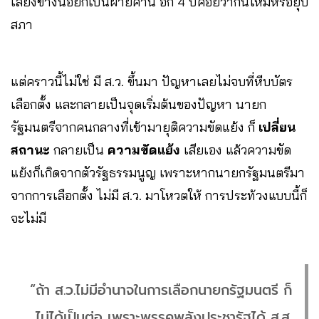
เสียงข้างน้อยก็เป็นฝ่ายค้าน อีก 4 ปีค่อยว่ากันใหม่หรือยุบ
สภา
แต่คราวนี้ไม่ใช่ มี ส.ว. ขึ้นมา ปัญหาเลยไม่จบที่หีบบัตร
เลือกตั้ง และกลายเป็นจุดเริ่มต้นของปัญหา นายก
รัฐมนตรีจากคนกลางที่เข้ามายุติความขัดแย้ง ก็
เปลี่ยน
สถานะ
กลายเป็น
ความขัดแย้ง
เสียเอง แล้วความขัด
แย้งก็เกิดจากตัวรัฐธรรมนูญ เพราะหากนายกรัฐมนตรีมา
จากการเลือกตั้ง ไม่มี ส.ว. มาโหวตให้ การประท้วงแบบนี้ก็
จะไม่มี
“ถ้า ส.ว.ไม่มีอำนาจในการเลือกนายกรัฐมนตรี ก็
ไม่ได้เป็นต่อ เพราะพรรคพลังประชารัฐได้ ส.ส.