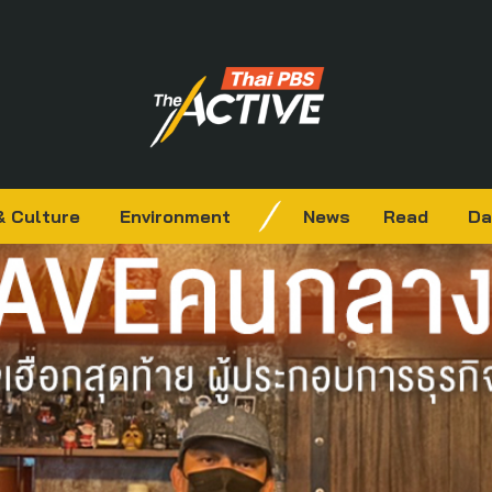
& Culture
Environment
News
Read
Da