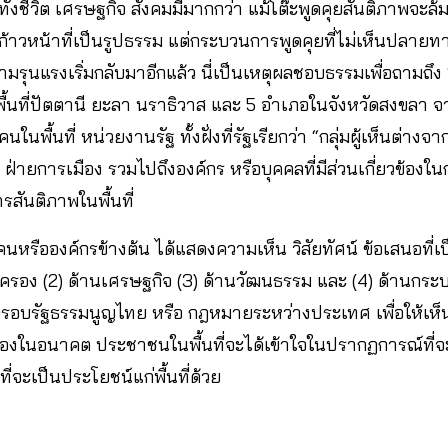
้งชีวิต เศรษฐกิจ สังคมมีมากกว่า แม้โต๊ะพูดคุยสันติภาพจะล้มแล
ก้าวหน้าที่เป็นรูปธรรม แต่กระบวนการพูดคุยที่ไม่เห็นปลายทาง
มรุนแรงเริ่มกลับมาอีกแล้ว นี่เป็นเหตุผลชอบธรรมเพื่อถามถ
นที่ปัตตานี ยะลา นราธิวาส และ 5 อำเภอในจังหวัดสงขลา จาก
นพื้นที่ หน่วยงานรัฐ ทั้งฝั่งที่รัฐเรียกว่า “กลุ่มผู้เห็นต่างจ
ี ฝ่ายการเมือง รวมไปถึงองค์กร หรือบุคคลที่มีส่วนเกี่ยวข้อง
สันติภาพในพื้นที่
หรือองค์กรข้างต้น ได้แสดงความเห็น วิสัยทัศน์ ข้อเสนอที่
รอง (2) ด้านเศรษฐกิจ (3) ด้านวัฒนธรรม และ (4) ด้านกระบว
รอบรัฐธรรมนูญไทย หรือ กฎหมายระหว่างประเทศ เพื่อให้เห
งในอนาคต ประชาชนในพื้นที่จะได้เข้าใจในปรากฏการณ์ที่จะเก
่จะเป็นประโยชน์แก่พื้นที่ด้วย