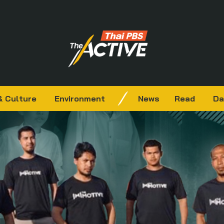
& Culture
Environment
News
Read
Da