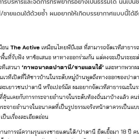
รบริหารและจัดการทรัพยากรอย่างเป็นธรรมได้ นั่นเป็นช่
ี/ชายแดนใต้ด้วยซ้ำ ผมอยากให้เกิดบรรยากาศแบบนี้ได้อีก
มือน
The Active
เหมือนไทยพีบีเอส ที่สามารถจัดเวทีสาธาร
ื้นที่รับฟัง หาข้อเสนอ หาทางออกร่วมกัน แต่คงจะเป็นระยะต่
วทีเสวนา
‘ภาพอนาคตปาตานี/ชายแดนใต้’
และหากพวกผมจ
ป็นเวทีเปิดที่ให้ชาวบ้านในระดับหมู่บ้านพูดถึงทางออกของปาตาน
นและเยาวชนปาตานี หรือเปอร์มัส ผมอยากจัดเวทีสาธารณะใน
นที่คุ้นเคยกับการกระจายอำนาจในระดับท้องถิ่นมาบ้างแล้ว ค
รกระจายอำนาจในอนาคตที่เป็นรูปธรรมจริงหน้าตาควรเป็นแบ
งเป็นเรื่องละเอียดอ่อน
านการณ์ความรุนแรงชายแดนใต้/ปาตานี ยืดเยื้อมา 18 ปี ค