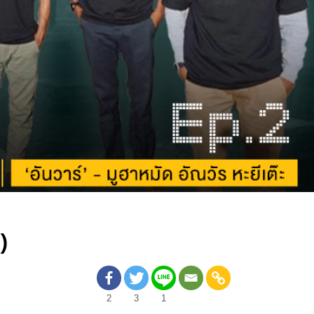
)
2
3
1