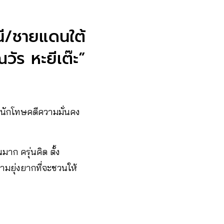
ี/ชายแดนใต้
วัร หะยีเต๊ะ”
นักโทษคดีความมั่นคง
าก ครุ่นคิด ตั้ง
ามยุ่งยากที่จะชวนให้