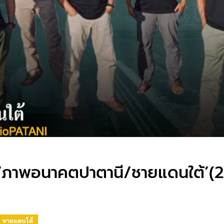
‘ภาพอนาคตปาตานี/ชายแดนใต้’(2
ชายแดนใต้