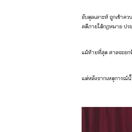
อับดุลเลาะห์ ถูกเข้าคว
คดีภายใต้กฏหมาย ปร
แม้ท้ายที่สุด ศาลจะยก
แต่หลังจากเหตุการณ์นั้น