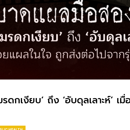
ดกเงียบ’ ถึง ‘อับดุลเลาะห์’ เม
BLIC HEALTH