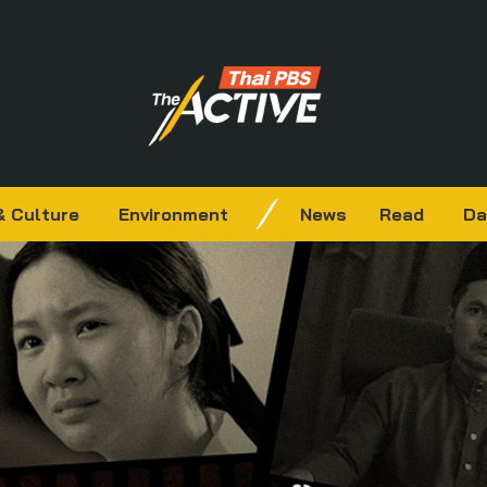
& Culture
Environment
News
Read
Da