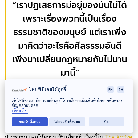
“เราปฏิเสธการมีอยู่ของมันไม่ได้
เพราะเรื่องพวกนี้เป็นเรื่อง
ธรรมชาติของมนุษย์ แต่เราเพิ่ง
มาคิดว่าอะไรคือศีลธรรมอันดี
เพิ่งมาเปลี่ยนกฎหมายกันไม่นาน
มานี้”
เท่าพิภพ ลิ้มจิตรกร
ไทยพีบีเอสใช้คุกกี้
EN
TH
เว็บไซต์ของเรามีการจัดเก็บคุกกี้ โปรดศึกษาเพิ่มเติมที่นโยบายคุ้มครอง
ข้อมูลส่วนบุคคล
เพิ่มเติม
ยอมรับทั้งหมด
ไม่ยอมรับทั้งหมด
ปิด
เท่าพิภพ ลิ้มจิตรกร
สส.กรุงเทพมหานคร พรรค
ประชาชน เคยให้ความเห็นเกี่ยวกับเรื่องนี้ใน
The Active