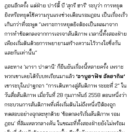
ฎอนอีกครั้ง แต่ฝ่าย ปาร์ตี้ บี ‘สุกรี ฮารี’ ระบุว่า การหยุด
ยิงหรือหยุดใช้ความรุนแรงช่วงเดือนรอมฎอน เป็นเรื่องเร็ว
เกินกว่าที่จะพูด “เพราะการหยุดยิงต้องเป็นผลมาจาก
การทำข้อตกลงจากการเจรจาสันติภาพ เวลานี้ทั้งสองฝ่าย
เพียงเริ่มต้นด้วยการพยายามสร้างความไว้วางใจซึ่งกัน
และกันเท่านั้น”
และทาง ‘มารา ปาตานี’ ก็ยืนยันเรื่องนี้หลายครั้ง เพราะ
พวกเขาเคยได้รับบทเรียนมาแล้ว
‘อาบูฮาฟิช อัลฮากิม’
เขาระบุในปาฐกถา “การเดินทางสู่สันติภาพ ระยะที่ 2” ใน
วันสื่อสันติภาพ เมื่อวันที่ 28 กุมภาพันธ์ 2558 ตอนหนึ่งว่า
กระบวนการสันติภาพที่เพิ่งเริ่มต้นไม่ถึงหนึ่งปีต้องถูก
ทดสอบอย่างฉุกละหุกด้วย ‘ข้อตกลงริเริ่มสันติภาพ รอม
ฎอน’ ที่ล้มเหลวกลางคัน ในขณะที่ทั้งสองฝ่ายยังไม่พร้อม