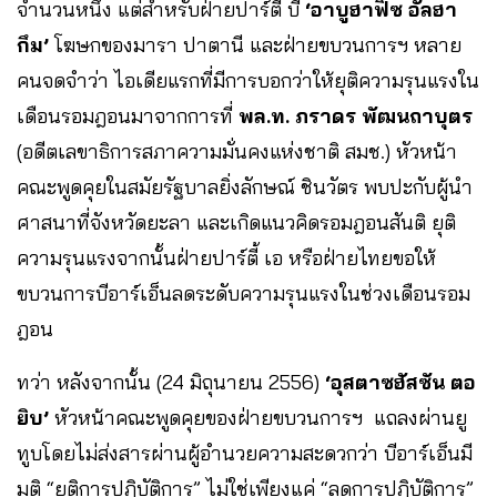
จำนวนหนึ่ง แต่สำหรับฝ่ายปาร์ตี้ บี
‘อาบูฮาฟิซ อัลฮา
กึม’
โฆษกของมารา ปาตานี และฝ่ายขบวนการฯ หลาย
คนจดจำว่า ไอเดียแรกที่มีการบอกว่าให้ยุติความรุนแรงใน
เดือนรอมฎอนมาจากการที่
พล.ท. ภราดร พัฒนถาบุตร
(อดีตเลขาธิการสภาความมั่นคงแห่งชาติ สมช.) หัวหน้า
คณะพูดคุยในสมัยรัฐบาลยิ่งลักษณ์ ชินวัตร พบปะกับผู้นำ
ศาสนาที่จังหวัดยะลา และเกิดแนวคิดรอมฎอนสันติ ยุติ
ความรุนแรงจากนั้นฝ่ายปาร์ตี้ เอ หรือฝ่ายไทยขอให้
ขบวนการบีอาร์เอ็นลดระดับความรุนแรงในช่วงเดือนรอม
ฎอน
ทว่า หลังจากนั้น (24 มิถุนายน 2556)
‘อุสตาซฮัสซัน ตอ
ยิบ’
หัวหน้าคณะพูดคุยของฝ่ายขบวนการฯ แถลงผ่านยู
ทูบโดยไม่ส่งสารผ่านผู้อำนวยความสะดวกว่า บีอาร์เอ็นมี
มติ “ยุติการปฏิบัติการ” ไม่ใช่เพียงแค่ “ลดการปฏิบัติการ”