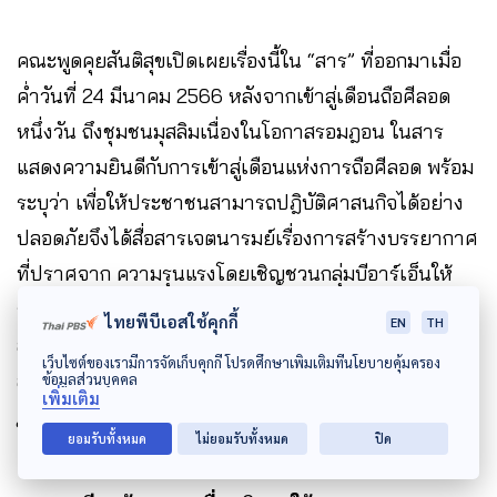
คณะพูดคุยสันติสุขเปิดเผยเรื่องนี้ใน “สาร” ที่ออกมาเมื่อ
ค่ำวันที่ 24 มีนาคม 2566 หลังจากเข้าสู่เดือนถือศีลอด
หนึ่งวัน ถึงชุมชนมุสลิมเนื่องในโอกาสรอมฎอน ในสาร
แสดงความยินดีกับการเข้าสู่เดือนแห่งการถือศีลอด พร้อม
ระบุว่า เพื่อให้ประชาชนสามารถปฎิบัติศาสนกิจได้อย่าง
ปลอดภัยจึงได้สื่อสารเจตนารมย์เรื่องการสร้างบรรยากาศ
ที่ปราศจาก ความรุนแรงโดยเชิญชวนกลุ่มบีอาร์เอ็นให้
ร่วมมือกัน และว่าปีนี้เดือนรอมฎอนยังตรงกับช่วงเทศกาล
ไทยพีบีเอสใช้คุกกี้
EN
TH
สงกรานต์อีกด้วย นับเป็นโอกาสอันดี โดยคณะของรัฐบาล
เว็บไซต์ของเรามีการจัดเก็บคุกกี้ โปรดศึกษาเพิ่มเติมที่นโยบายคุ้มครอง
ส่งผ่านเรื่องนี้กับผู้อำนวยความสะดวกไปยังกลุ่มบีอาร์เอ็น
ข้อมูลส่วนบุคคล
เพิ่มเติม
ในสารของคณะพูดคุยสันติสุขยังระบุว่า
คณะพูดคุยฯ
ยอมรับทั้งหมด
ไม่ยอมรับทั้งหมด
ปิด
หวังว่าทั้งสองฝ่ายจะสามารถหารือมาร่วมกันจัดทำ