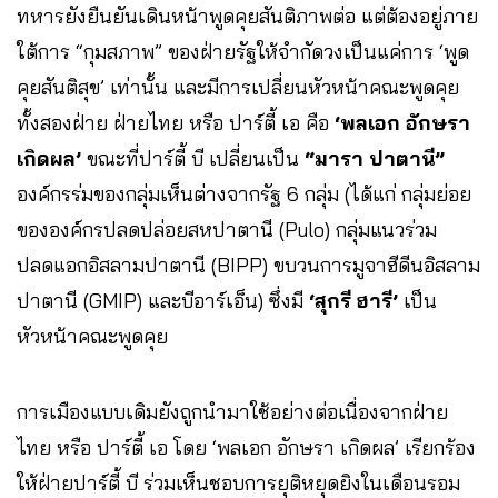
ทหารยังยืนยันเดินหน้าพูดคุยสันติภาพต่อ แต่ต้องอยู่ภาย
ใต้การ “กุมสภาพ” ของฝ่ายรัฐให้จำกัดวงเป็นแค่การ ‘พูด
คุยสันติสุข’ เท่านั้น และมีการเปลี่ยนหัวหน้าคณะพูดคุย
ทั้งสองฝ่าย ฝ่ายไทย หรือ ปาร์ตี้ เอ คือ
‘พลเอก อักษรา
เกิดผล’
ขณะที่ปาร์ตี้ บี เปลี่ยนเป็น
“มารา ปาตานี”
องค์กรร่มของกลุ่มเห็นต่างจากรัฐ 6 กลุ่ม (ได้แก่ กลุ่มย่อย
ขององค์กรปลดปล่อยสหปาตานี (Pulo) กลุ่มแนวร่วม
ปลดแอกอิสลามปาตานี (BIPP) ขบวนการมูจาฮีดีนอิสลาม
ปาตานี (GMIP) และบีอาร์เอ็น) ซึ่งมี
‘สุกรี ฮารี’
เป็น
หัวหน้าคณะพูดคุย
การเมืองแบบเดิมยังถูกนำมาใช้อย่างต่อเนื่องจากฝ่าย
ไทย หรือ ปาร์ตี้ เอ โดย ‘พลเอก อักษรา เกิดผล’ เรียกร้อง
ให้ฝ่ายปาร์ตี้ บี ร่วมเห็นชอบการยุติหยุดยิงในเดือนรอม