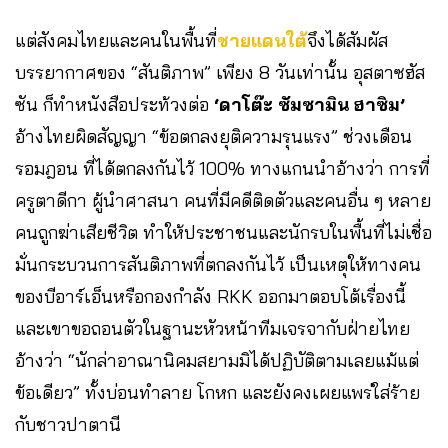
แต่สังคมไทยและคนในพื้นที่
ชายแดนใต้
จึงได้สัมผัส
บรรยากาศของ “สันติภาพ” เพียง 8 วันเท่านั้น อุสตาซฮัส
ซัน ก็ทำหนังสือประท้วงต่อ
‘ดาโต๊ะ ซัมซามิน ฮาซิม’
อ้างไทยผิดสัญญา “ข้อตกลงยุติความรุนแรง” ช่วงเดือน
รอมฎอน ที่ได้ตกลงกันไว้ 100% ทางแกนนำอ้างว่า การที่
ครูตาดีกา ผู้นำศาสนา คนที่มีคดีติดตัวและคนอื่น ๆ หลาย
คนถูกฆ่าเสียชีวิต ทำให้ประชาชนและนักรบในพื้นที่ไม่เชื่อ
มั่นกระบวนการสันติภาพที่ตกลงกันไว้ เป็นเหตุให้ทางคน
ของบีอาร์เอ็นหรือกองกำลัง RKK ออกมาตอบโต้เรื่องนี้
และเขาขอถอนตัวในฐานะหัวหน้าทีมเจรจากับฝ่ายไทย
อ้างว่า “นักล่าอาณานิคมสยามมิได้ปฏิบัติตามเลยแม้แต่
ข้อเดียว” ทั้งบ่อนทำลาย โกหก และยังคงเผยแพร่ใส่ร้าย
กับชาวปาตานี