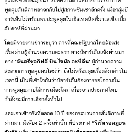
รุนแรงช่วงรอมฎอน? แปลความด้านลบ คือ บรรยากาศ
พูดคุยสันติภาพอาจกลับไปสู่สภาพซึมเซาอีกครั้ง เมื่อกลุ่มบี
อาร์เอ็นไม่พร้อมพบปะพูดคุยในเชิงเทคนิคที่มาเลเซียเมื่อ
สัปดาห์ที่ผ่านมา
โดยมีรายงานข่าวระบุว่า การที่คณะรัฐบาลไทยต้องส่ง
เรื่องผ่านผู้อำนวยความสะดวก ทางบีอาร์เอ็นแจ้งผ่านมา
ทาง
‘ตันศรีซุลกิฟลี บิน ไซนัล อะบีดีน’
ผู้อำนวยความ
สะดวกการพูดคุยคนใหม่ว่า ยังไม่พร้อมคุยเรื่องดังกล่าวใน
เวลานี้ เป็นที่เข้าใจกันว่าบีอาร์เอ็นต้องการรอโอกาสใน
การพูดคุยภายใต้การเมืองใหม่ เนื่องจากประเทศไทย
กำลังจะมีการเลือกตั้งทั่วไป
และเอาเข้าจริงที่ตลอด 10 ปี ของกระบวนการสันติภาพที่
ผ่านมา, มีเพียง 2 ครั้งเท่านั้น ที่ประกาศ
“ริเริ่มรอมฎอน