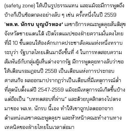
(safety zone) ให้เป็นรูปธรรมแทน และแม้จะมีการพูดถึง
บ้างก็เป็นข้อตกลงอย่างลับ ๆ เช่น ครั้งหนึ่งในปี 2559
‘
พล.ท. นักรบ บุญบัวทอง’
เลขาธิการคณะพูดคุยสันติสุข
จังหวัดชายแดนใต้ เปิดโรดแมปของฝ่ายความมั่นคงไทย
ที่มี 10 ขั้นตอนให้องค์กรภาคประชาสังคมแห่งหนึ่งทราบ
ระบุว่า รัฐบาลไทยเดินมาถึงขั้นที่ 4 ในการทดสอบความ
สัมพันธ์กับกลุ่มผู้เห็นต่างจากรัฐ มีการพูดคุยทางลับว่าขอ
ให้เดือนรอมฎอนปี 2558 เป็นเดือนแห่งการประกอบ
ศาสนกิจ ผลออกมาปรากฏว่าเป็นเดือนที่มีเหตุการณ์ต่ำ
ที่สุดนับตั้งแต่ปี 2547-2559 แม้จะมีเหตุการณ์เกิดขึ้นบ้าง
แต่ถือเป็น “บททดสอบที่ผ่าน” และด้วยบุคลิกตรงไปตรง
มาของ พล.ท. นักรบ นี้เอง ทำให้เขาถูกปลดออกจาก
ตำแหน่งเลขาคณะพูดคุยฯ และหัวหน้าคณะทำงานทาง
เทคนิคของฝ่ายไทยในเวลาต่อมา