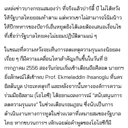
แหล่งข่าวบางกระแสมองว่า ที่จริงแล้วปาร์ตี้ บี ไม่ได้หวัง
ให้รัฐบาลไทยยอมทำตาม แต่พวกเขาไม่สามารถโน้มน้าว
ให้ปีกทหารของบีอาร์เอ็นหยุดยิงได้เลยต้องเสนอเงื่อนไข
ที่เชื่อว่ารัฐบาลไทยคงไม่ยอมปฏิบัติตามแน่ ๆ
ในขณะที่ความหวังจะเห็นการลดเหตุความรุนแรงน้อยลง
เรื่อย ๆ ก็มีความเคลื่อนไหวสำคัญเกินขึ้นในวันที่ 8
กรกฎาคม 2556 สองวันก่อนเริ่มเข้าเดือนถือศีลอด นายกฯ
ยิ่งลักษณ์ได้เข้าพบ Prof. Ekmeleddin Ihsanoglu ที่นคร
อิสตันบูล ประเทศตุรกี และหลังจากนั้นทางองค์การความ
ร่วมมืออิสลาม (โอไอซี) ได้ออกแถลงการณ์ “สนับสนุนการ
ลดความรุนแรง” ในช่วงเดือนรอมฎอน ซึ่งนับเป็นการ
ดำเนินงานทางการทูตในช่วงเวลาที่เหมาะสมของรัฐบาล
ไทย หากขบวนการฯ ​เพิกเฉยต่อคำพูดของโอไอซีก็มี