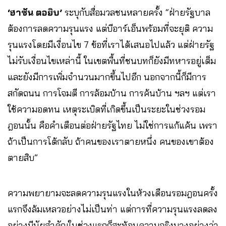
‘ฮาซัน ตอยิบ’
ระบุกับสื่อมวลชนหลายครั้ง “ฝ่ายรัฐบาล
ต้องการลดความรุนแรง แต่บีอาร์เอ็นพร้อมที่จะยุติ ความ
รุนแรงโดยมีเงื่อนไข 7 ข้อที่เราได้เสนอไปแล้ว แต่ฝ่ายรัฐ
ไม่รับเงื่อนไขเหล่านี้ ในเขตพื้นที่ชนบทก็ยังมีทหารอยู่เต็ม
และยังมีการเพิ่มจำนวนมากขึ้นไปอีก นอกจากนี้ก็มีการ
สกัดถนน การโจมตี การล้อมบ้าน การค้นบ้าน ฯลฯ แต่เรา
ใช้ความอดทน เหตุระเบิดที่เกิดขึ้นเป็นระยะในช่วงรอม
ฎอนนั้น คือคำเตือนต่อฝ่ายรัฐไทย ไม่ใช่การแก้แค้น เพรา
ถ้าเป็นการโต้กลับ ถ้าคนของเราตายหนึ่ง คนของเขาต้อง
ตายสิบ”
ความพยายามจะลดความรุนแรงในห้วงเดือนรอมฎอนครั้ง
แรกจึงล้มเหลวอย่างไม่เป็นท่า แต่การที่ความรุนแรงลดลง
อย่างมีนัยสำคัญในช่วงแรกก็สะท้อนความจริงบางอย่างว่า