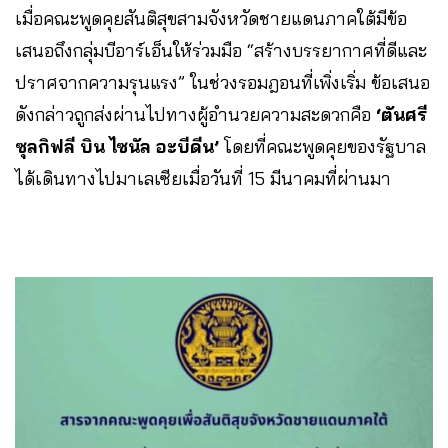
เมื่อคณะพูดคุยสันติสุขสามจังหวัดชายแดนภาคใต้มีข้อ
เสนอถึงกลุ่มบีอาร์เอ็นให้ร่วมมือ “สร้างบรรยากาศที่ดีและ
ปราศจากความรุนแรง” ในช่วงรอมฎอนที่เพิ่งเริ่ม ข้อเสนอ
ดังกล่าวถูกส่งผ่านไปทางผู้อำนวยความสะดวกคือ
‘ตันศรี
ซุลกิฟลี บิน ไซนัล อะบีดีน’
โดยที่คณะพูดคุยของรัฐบาล
ได้เดินทางไปมาเลเซียเมื่อวันที่ 15 มีนาคมที่ผ่านมา