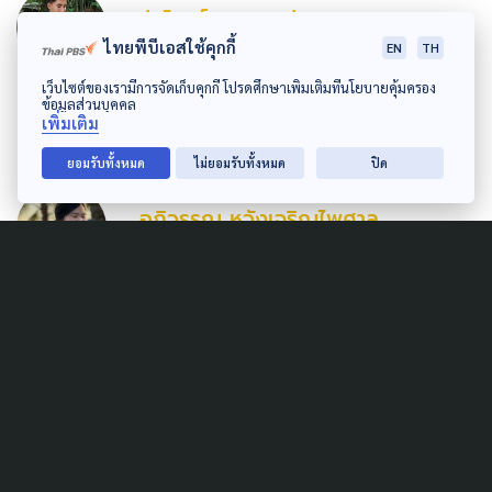
รุ่งโรจน์ สมบุญเก่า
ไทยพีบีเอสใช้คุกกี้
EN
TH
หนุ่มหน้ามนต์คนบางเลน สนับสนุนความเท่า
เทียมทางเพศ ชื่นชอบอนิเมะ ทั้งสัตว์บกสัตว์ทะเล
เว็บไซต์ของเรามีการจัดเก็บคุกกี้ โปรดศึกษาเพิ่มเติมที่นโยบายคุ้มครอง
ข้อมูลส่วนบุคคล
ล้วนเป็นเพื่อน
เพิ่มเติม
ยอมรับทั้งหมด
ไม่ยอมรับทั้งหมด
ปิด
GRAPHIC DESIGNER
อภิวรรณ หวังเจริญไพศาล
Related Article