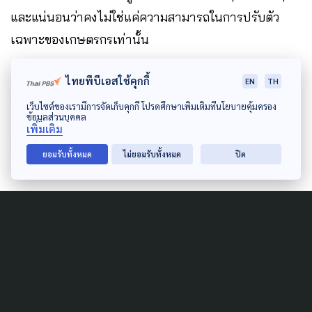
และแน่นอนว่าคงไม่ใช่แค่ความสามารถในการปรับตัว
เฉพาะของเกษตรกรเท่านั้น
ไทยพีบีเอสใช้คุกกี้
EN
TH
นโยบายที่มองเห็นโจทย์ท้าทายเหล่านี้ก็จำเป็นต้องปรับ
เว็บไซต์ของเรามีการจัดเก็บคุกกี้ โปรดศึกษาเพิ่มเติมที่นโยบายคุ้มครอง
ข้อมูลส่วนบุคคล
เปลี่ยน หากเห็นว่า ชาวนา ยังมีความหมายในเส้น
เพิ่มเติม
ทางการพัฒนาความมั่นคง และยั่งยืนของอาหารโลก
ยอมรับทั้งหมด
ไม่ยอมรับทั้งหมด
ปิด
ถ้านโยบายจับต้องได้ ช่วยเหลือเกษตรกรให้ลืมตาอ้าปาก
ได้จริง การทิ้งบ้านเกิดไปทำงานต่างประเทศ ก็อาจเป็น
เพียงตัวเลือกหนึ่ง ที่ไม่ใช่ความใฝ่ฝัน สำหรับการไปให้ถึง
หนทางสู่การหลุดพันวังวนหนี้ และความยากจน