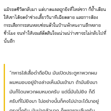
แม้รอดชีวิตกลับมา แต่บาดแผลถูกยิงที่ไหล่ขวา ก็ย้ำเตือน
ให้เขาได้จดจำช่วงเสี้ยววินาทีเฉียดตาย และการต้อง
กระเสือกกระสนหลบซ่อนตัวในบ้านพักคนงานอีกหลาย
ชั่วโมง จนทำให้เจมส์ตัดสินใจแน่วแน่ว่าเขาจะไม่กลับไปที่
นั่นอีก
“ทหารใส่เสื้อดำถือปืน มันเปิดประตูหาพวกผม
ผมหมอบอยู่ข้างล่างเห็นมันเข้ามา ถ้ามันยิงมา
มันก็โดนพวกผมหมดครับ แต่นี่มันไม่ยิง ก็ดี
ครับที่ไม่ยิงมา ไม่อย่างนั้นก็คงไม่น่าจะได้มาอยู่
ตรงนี้ครับ มันน่ากลัวมาก ก็พยายามลืมครับ