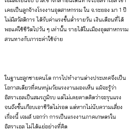
เจมส์เรียนจบ ปวส.ช่างกล ก่อนเดินทางไปอิสราเอล เขา
เคยเป็นลูกจ้างโรงงานอุตสาหกรรม ใน จ.ระยอง มา 1 ปี
ไม่มีสวัสดิการ ได้รับค่าแรงขั้นต่ำรายวัน เงินเดือนที่ได้
พอแค่ใช้ชีวิตไปวัน ๆ เท่านั้น รายได้ในเมืองอุตสาหกรรม
สวนทางกับภาระค่าใช้จ่าย
ในฐานะลูกชายคนโต การไปทำงานต่างประเทศจึงเป็น
โอกาสเดียวที่คนหนุ่มวัยแรงงานมองเห็น แม้จะรู้ว่า
อิสราเอลเป็นสมรภูมิรบ แต่ไม่เคยคาดคิดว่าจะรุนแรง
จนถึงขั้นเกือบเอาชีวิตไม่รอด แต่หากไม่นับความเสี่ยง
เรื่องนี้ เจมส์ บอกว่า การเป็นแรงงานภาคเกษตรใน
อิสราเอล ไม่ได้แย่อย่างที่คิด