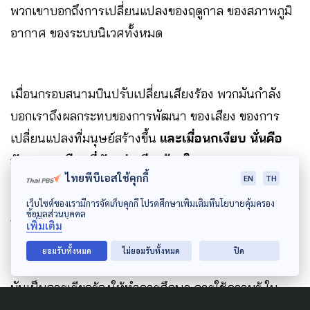
พวกเขาบอกถึงการเปลี่ยนแปลงของฤดูกาล ของสภาพภูมิ
อากาศ ของระบบนิเวศทั้งหมด
เมื่อนกรอบสนามบินปรับเปลี่ยนเสียงร้อง พวกมันกำลัง
บอกเราถึงผลกระทบของการพัฒนา ของเสียง ของการ
เปลี่ยนแปลงที่มนุษย์สร้างขึ้น
และเมื่อนกเงียบ นั่นคือ
สัญญาณเตือนที่ดังกว่าเสียงร้องใด ๆ
ไทยพีบีเอสใช้คุกกี้
EN
TH
เว็บไซต์ของเรามีการจัดเก็บคุกกี้ โปรดศึกษาเพิ่มเติมที่นโยบายคุ้มครอง
ข้อมูลส่วนบุคคล
การศึกษานกในแบบมานุษยวิทยา จึงไม่ใช่แค่การเพิ่ม
เพิ่มเติม
ความรู้เกี่ยวกับนก แต่เป็นการท้าทายให้เราคิดใหม่ว่า
ยอมรับทั้งหมด
ไม่ยอมรับทั้งหมด
ปิด
ความรู้
คืออะไร ใครคือผู้รู้ และอะไรคือหลักฐานที่ถูกต้อง
มันเป็นการเรียกร้องให้ทำการศึกษา การใช้ความรู้ ใน
บริบท nonhuman (อมนุษย์) ให้ค่าการรับรู้ผ่านร่างกาย