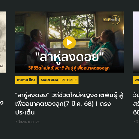
คนจนเมือง
MARGINAL PEOPLE
W
"ลาหู่ลงดอย" วิถีชีวิตใหม่หญิงชาติพันธุ์ สู้
วั
อง
เพื่ออนาคตของลูก(7 มี.ค. 68) I ตรง
สร
ประเด็น
68
7 มีนาคม 2025
7 ม