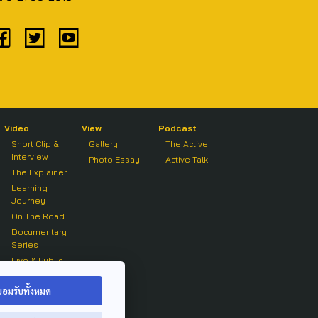
Video
View
Podcast
Short Clip &
Gallery
The Active
Interview
Photo Essay
Active Talk
The Explainer
Learning
Journey
On The Road
Documentary
Series
Live & Public
Forum
On air Clip
ยอมรับทั้งหมด