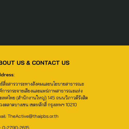
BOUT US & CONTACT US
dress:
นย์สื่อสารวาระทางสังคมและนโยบายสาธารณะ
ค์การกระจายเสียงและแพร่ภาพสาธารณะแห่ง
ะเทศไทย (สำนักงานใหญ่) 145 ถนนวิภาวดีรังสิต
วงตลาดบางเขน เขตหลักสี่ กรุงเทพฯ 10210
ail: TheActive@thaipbs.or.th
l: 0-2790-2615