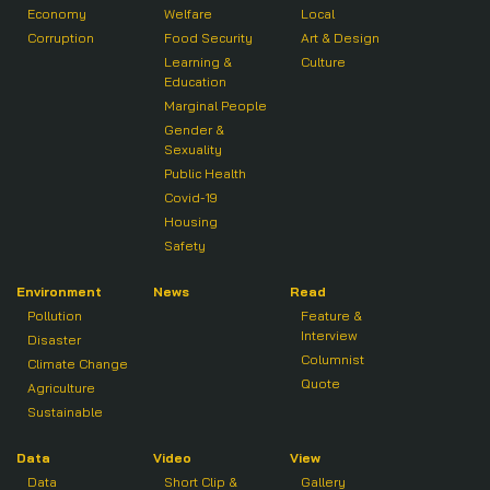
Economy
Welfare
Local
Corruption
Food Security
Art & Design
Learning &
Culture
Education
Marginal People
Gender &
Sexuality
Public Health
Covid-19
Housing
Safety
Environment
News
Read
Pollution
Feature &
Interview
Disaster
Columnist
Climate Change
Quote
Agriculture
Sustainable
Data
Video
View
Data
Short Clip &
Gallery