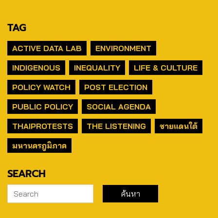
TAG
ACTIVE DATA LAB
ENVIRONMENT
INDIGENOUS
INEQUALITY
LIFE & CULTURE
POLICY WATCH
POST ELECTION
PUBLIC POLICY
SOCIAL AGENDA
THAIPROTESTS
THE LISTENING
ชายแดนใต้
มหานครภูมิภาค
SEARCH