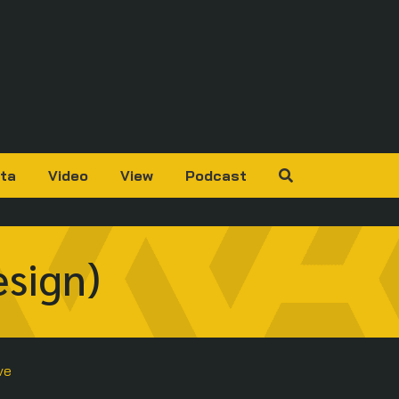
ta
Video
View
Podcast
esign)
ve