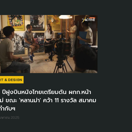
RT & DESIGN
 ปีฝูงบินหนังไทยเตรียมดัน ผกก.หน้า
ม่ ขณะ 'หลานม่า' คว้า 11 รางวัล สมาคม
้กำกับฯ
เมษายน 2025