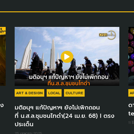
ART & DESIGN
LOCAL
CULTURE
A
ึง
ดา
มติอนุฯ แก้ปัญหาฯ ยังไม่เพิกถอน
t
ที่ น.ส.ล.ชุมชนไทดำ(24 เม.ย. 68) I ตรง
ประเด็น
11 
25 เมษายน 2025