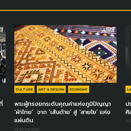
CULTURE
ART & DESIGN
ECONOMY
L
ี่
พระผู้ทรงยกระดับคุณค่าแห่งภูมิปัญญา
ปร
‘ผ้าไทย’ จาก ‘เส้นด้าย’ สู่ ‘สายใย’ แห่ง
ศิ
แผ่นดิน
12 
26 ตุลาคม 2025