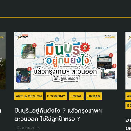
ART & DESIGN
ECONOMY
LOCAL
URBAN
A
S
ต
มีนบุรี...อยู่กันยังไง ? แล้วกรุงเทพฯ
ตะวันออก ไม่ใช่ลูกป๊าหรอ ?
อา
ขอ
2 มิถุนายน 2026