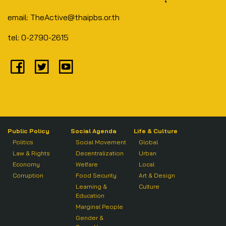
email: TheActive@thaipbs.or.th
tel: 0-2790-2615
Public Policy
Social Agenda
Life & Culture
Politics
Social Movement
Global
Law & Rights
Decentralization
Urban
Economy
Welfare
Local
Corruption
Food Security
Art & Design
Learning &
Culture
Education
Marginal People
Gender &