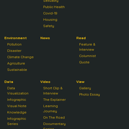
Sexuality
Public Health
Covid-19
Housing
Safety
Environment
News
Read
Pollution
Feature &
Interview
Disaster
Columnist
Climate Change
Quote
Agriculture
Sustainable
Data
Video
View
Data
Short Clip &
Gallery
Visualization
Interview
Photo Essay
Infographic
The Explainer
Visual Note
Learning
Journey
Knowledge
On The Road
Infographic
Series
Documentary
Series