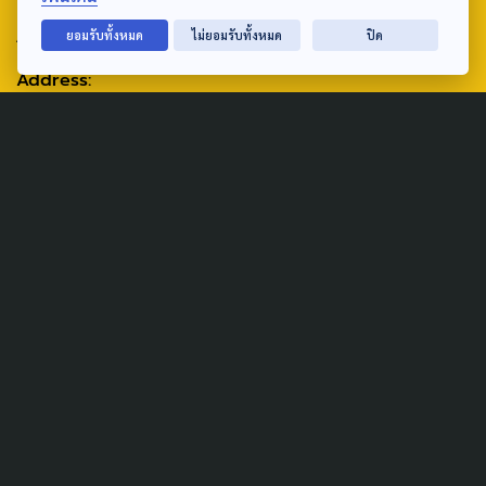
ABOUT US & CONTACT US
ยอมรับทั้งหมด
ไม่ยอมรับทั้งหมด
ปิด
Address:
ศูนย์สื่อสารวาระทางสังคมและนโยบายสาธารณะ องค์การกระจาย
เสียงและแพร่ภาพสาธารณะแห่งประเทศไทย (สำนักงานใหญ่) 145
ถนนวิภาวดีรังสิต แขวงตลาดบางเขน เขตหลักสี่ กรุงเทพฯ 10210
email: TheActive@thaipbs.or.th
tel: 0-2790-2615
Public Policy
Social Agenda
Life & Culture
Politics
Social Movement
Global