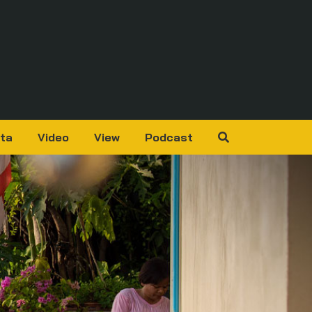
ta
Video
View
Podcast