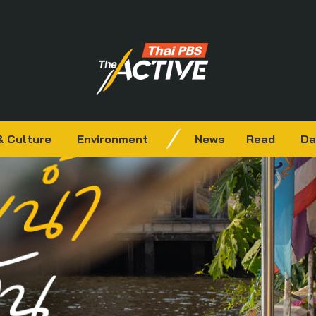
& Culture
Environment
News
Read
Da