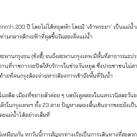
มากกว่า 200 ปี โดยไม่ได้หยุดพัก โดยมี ‘เจ้าพระยา’ เป็นแม่น้
ท่ามกลางตึกระฟ้าที่ผุดขึ้นริมสองฝั่งแม่น้ำ
งจากสะพานกรุงธน (ซังฮี้) จนถึงสะพานกรุงเทพ มีพื้นที่สาธารณะ
วนสถานที่ราชการจะปิดให้บริการในช่วงวันหยุด ซึ่งประชาชนไม่
้ายที่คนกรุงต้องจ่ายหากต้องการเข้าถึงพื้นที่ริมน้ำ
ชุมชนในอดีต เมืองที่ขยายตัวค่อย ๆ บดบังคูคลองในนครเวนิสตะว
ักในกรุงเทพฯ ทั้ง 23 สาย ปัญหาคลองตื้นเขินจากขยะยังเป
แม่น้ำได้อย่างเต็มที่
้ไม่เหมือนกัน ทุกวันนี้การสัญจรทางเรือเป็นการเดินทางที่สะด