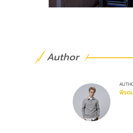
Author
AUTH
พีรดน